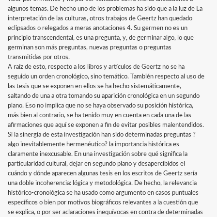
algunos temas. De hecho uno de los problemas ha sido que a la luz de La
interpretación de las culturas, otros trabajos de Geertz han quedado
eclipsados o relegados a meras anotaciones 4. Su germen no es un
principio transcendental, es una pregunta, y, de germinar algo, lo que
germinan son más preguntas, nuevas preguntas o preguntas
transmitidas por otros.
A raíz de esto, respecto a los libros y artículos de Geertz no se ha
seguido un orden cronológico, sino temático. También respecto al uso de
las tesis que se exponen en ellos se ha hecho sistemáticamente,
saltando de una a otra tomando su aparición cronológica en un segundo
plano. Eso no implica que no se haya observado su posición histórica,
más bien al contrario, se ha tenido muy en cuenta en cada una de las
afirmaciones que aquí se exponen a fin de evitar posibles malentendidos.
Si la sinergia de esta investigación han sido determinadas preguntas ?
algo inevitablemente hermenéutico? la importancia histórica es
claramente inexcusable. En una investigación sobre qué significa la
particularidad cultural, dejar en segundo plano y desapercibidos el
cuándo y dónde aparecen algunas tesis en los escritos de Geertz sería
una doble incoherencia: lógica y metodológica. De hecho, la relevancia
histórico-cronológica se ha usado como argumento en casos puntuales
específicos o bien por motivos biográficos relevantes a la cuestión que
se explica, o por ser aclaraciones inequívocas en contra de determinadas