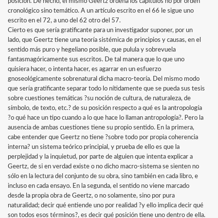
posición. De hecho, el mismo Geertz ordena los capítulos no por orden
cronológico sino temático. A un artículo escrito en el 66 le sigue uno
escrito en el 72, a uno del 62 otro del 57.
Cierto es que sería gratificante para un investigador suponer, por un
lado, que Geertz tiene una teoría sistémica de principios y causas, en el
sentido más puro y hegeliano posible, que pulula y sobrevuela
fantasmagóricamente sus escritos. De tal manera que lo que uno
quisiera hacer, o intenta hacer, es agarrar en un esfuerzo
gnoseológicamente sobrenatural dicha macro-teoría. Del mismo modo
que sería gratificante separar todo lo nítidamente que se pueda sus tesis
sobre cuestiones temáticas ?su noción de cultura, de naturaleza, de
símbolo, de texto, etc.? de su posición respecto a qué es la antropología
?o qué hace un tipo cuando a lo que hace lo llaman antropología?. Pero la
ausencia de ambas cuestiones tiene su propio sentido. En la primera,
cabe entender que Geertz no tiene ?sobre todo por propia coherencia
interna? un sistema teórico principial, y prueba de ello es que la
perplejidad y la inquietud, por parte de alguien que intenta explicar a
Geertz, de si en verdad existe o no dicho macro-sistema se sienten no
sólo en la lectura del conjunto de su obra, sino también en cada libro, e
incluso en cada ensayo. En la segunda, el sentido no viene marcado
desde la propia obra de Geertz, o no solamente, sino por pura
naturalidad; decir qué entiende uno por realidad ?y ello implica decir qué
son todos esos términos?, es decir qué posición tiene uno dentro de ella.