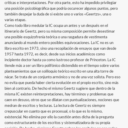
críticas e interpretaciones. Por otra parte, esto ha impedido privilegiar
una posición psicobiográfica que podría oscurecer algunos puntos, pero
también despejar la duda de si existe uno o varios «Geertzs», una o
varias etapas.
Como todo libro medular la IC ocupa un antes y un después en el
itinerario de Geertz, pero su misma composición permite desestimar
una posible esquizofrenia teórica o una rasgadura de vestimenta
anunciando al mundo entero posibles equivocaciones. La IC no es un
libro escrito en 1973, sino una recopilación de ensayos que van desde
1957 hasta 1972, es decir, desde sus inicios académicos como
incipiente doctor hasta ya como lustroso profesor de Princeton. La IC
tiende más a ser un libro polifónico distendido en el tiempo sobre varios
planteamientos que un soliloquio teórico escrito en una alta torre de
nácar. Se trata de un conjunto armónico y no de una voz solista. Pero eso
no evita que pueda haber cierta evolución en el propio escrito, sino más
bien al contrario. De hecho el mismo Geertz sugiere que dentro de la
misma IC existen reinterpretaciones, hay términos y problemas que
caen en desuso, otros que se dilatan con puntualizaciones, nociones que
medran de escritos y lecturas. La lectura de Geertz es siempre
crepuscular en cuanto que es procesual, o lo que es lo mismo,
existencial. No elimina por ello la cuestión antes dicha de la pregunta
como estructurante de los escritos y sistematizadora de su propia