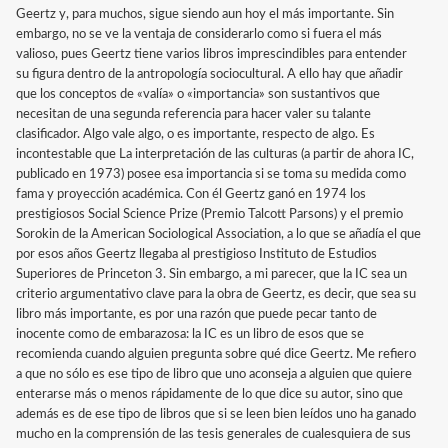
Geertz y, para muchos, sigue siendo aun hoy el más importante. Sin
embargo, no se ve la ventaja de considerarlo como si fuera el más
valioso, pues Geertz tiene varios libros imprescindibles para entender
su figura dentro de la antropología sociocultural. A ello hay que añadir
que los conceptos de «valía» o «importancia» son sustantivos que
necesitan de una segunda referencia para hacer valer su talante
clasificador. Algo vale algo, o es importante, respecto de algo. Es
incontestable que La interpretación de las culturas (a partir de ahora IC,
publicado en 1973) posee esa importancia si se toma su medida como
fama y proyección académica. Con él Geertz ganó en 1974 los
prestigiosos Social Science Prize (Premio Talcott Parsons) y el premio
Sorokin de la American Sociological Association, a lo que se añadía el que
por esos años Geertz llegaba al prestigioso Instituto de Estudios
Superiores de Princeton 3. Sin embargo, a mi parecer, que la IC sea un
criterio argumentativo clave para la obra de Geertz, es decir, que sea su
libro más importante, es por una razón que puede pecar tanto de
inocente como de embarazosa: la IC es un libro de esos que se
recomienda cuando alguien pregunta sobre qué dice Geertz. Me refiero
a que no sólo es ese tipo de libro que uno aconseja a alguien que quiere
enterarse más o menos rápidamente de lo que dice su autor, sino que
además es de ese tipo de libros que si se leen bien leídos uno ha ganado
mucho en la comprensión de las tesis generales de cualesquiera de sus