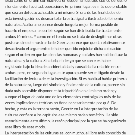
leído como un orden correlativo a un esquema ilustrado clásico del estilo
«fundamento, facultad, operación». En primer lugar, es más que probable
que sea un defecto achacable a mí mismo. Si una de las finalidades de
esta investigación es desmantelar la estratigrafía ilustrada del binomio
naturaleza/cultura no parece desde luego la mejor forma posible de
hacerlo el empezar a escribir según se han distribuido ilustradamente
ambos términos. Y como en el fondo no se trata de deslegitimar otras
posturas sino de mostrar la de Geertz, parece que queda relativamente
desactivado el argumento de haber querido enjuiciar dicha colocación
según el orden en que las ciencias humanas y sociales han solido situar la
naturaleza y la cultura. Sin duda, el riesgo que se corre es haber
registrado bajo la idea de accidentalidad y causalidad la relación entre
ambas, pero, en segundo lugar, este apuro puede ser mitigado desde la
facilitación de lectura de esta investigación. Si es habitual hablar primero
de la naturaleza, luego del símbolo y finalmente de la cultura, parece sin
duda más accesible disponer esta tripartición en el mismo orden; y
aunque el lugar de cada uno de los elementos contraiga las más de las
veces implicaciones teóricas no tiene necesariamente por qué. De
hecho, y esta es la tercera razón, Geertz en La interpretación de las
culturas confiere a los capítulos ese mismo orden temático. Ha sido
esencialmente esto último, la razón principal por la que se ha organizado
este libro de este modo.
La interpretación de las culturas es, con mucho, el libro más conocido de