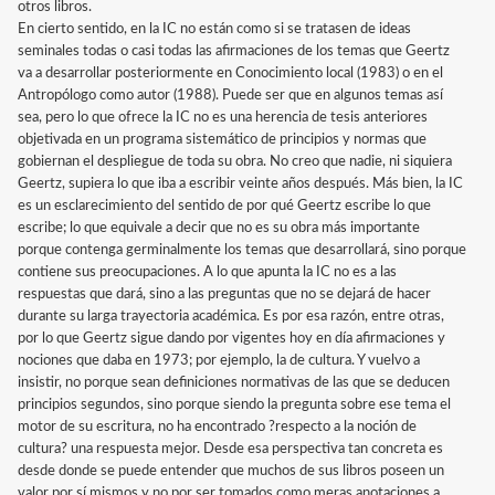
otros libros.
En cierto sentido, en la IC no están como si se tratasen de ideas
seminales todas o casi todas las afirmaciones de los temas que Geertz
va a desarrollar posteriormente en Conocimiento local (1983) o en el
Antropólogo como autor (1988). Puede ser que en algunos temas así
sea, pero lo que ofrece la IC no es una herencia de tesis anteriores
objetivada en un programa sistemático de principios y normas que
gobiernan el despliegue de toda su obra. No creo que nadie, ni siquiera
Geertz, supiera lo que iba a escribir veinte años después. Más bien, la IC
es un esclarecimiento del sentido de por qué Geertz escribe lo que
escribe; lo que equivale a decir que no es su obra más importante
porque contenga germinalmente los temas que desarrollará, sino porque
contiene sus preocupaciones. A lo que apunta la IC no es a las
respuestas que dará, sino a las preguntas que no se dejará de hacer
durante su larga trayectoria académica. Es por esa razón, entre otras,
por lo que Geertz sigue dando por vigentes hoy en día afirmaciones y
nociones que daba en 1973; por ejemplo, la de cultura. Y vuelvo a
insistir, no porque sean definiciones normativas de las que se deducen
principios segundos, sino porque siendo la pregunta sobre ese tema el
motor de su escritura, no ha encontrado ?respecto a la noción de
cultura? una respuesta mejor. Desde esa perspectiva tan concreta es
desde donde se puede entender que muchos de sus libros poseen un
valor por sí mismos y no por ser tomados como meras anotaciones a