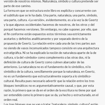
versión de nosotros mismos. Naturaleza, símbolo y cultura pretende ser
parte de ese camino.
La forma en que se estructura este libro es explícita y concurrente con
el subtítulo que se le ha dado. Una parte, naturaleza, una parte, símbolo,
una parte, cultura. «La versión», evidentemente, es a la vez la de Geertz
y la que algunos occidentales hacemos de nosotros, de los otros y del
porqué hacemos versiones. Sin embargo, no cabe suponer, por ello, que
el fin conforme están expuestos estos términos sea estrictamente
acotarlos y definirlos analíticamente y por separado dentro de la
propuesta de Geertz. La relación entre cada una de las tres partes aun
no siendo de vasos incomunicados tampoco consiste en una arquitectura
estratigráfica. Ni se ha explicado la noción de naturaleza aparte de la de
cultura, o la del «símbolo» como complemento a las otras dos, ni la
definición de cultura de Geertz como culmen abarcador de las
anteriores. La naturaleza no es el fundamento de lo simbólico, ni lo
simbólico de la cultura, sencillamente porque la naturaleza, en Geertz,
no es un fundamento que estructuralmente soporta a lo simbólico-
cultural. Resulta pues necesario advertir que la relación entre los tres
bloques temáticos no es argumentativamente causal, y que, por esta
razón, lo primero que se da en el orden de la escritura no tiene por qué
ser entendido como lo primero que se da, ya hecho y estructurado, en el
orden real.
Los tres bloques que se van a tratar ?naturaleza, símbolo, cultura? están