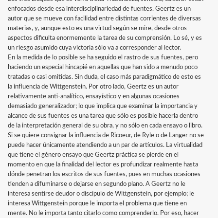
enfocados desde esa interdisciplinariedad de fuentes. Geertz es un
autor que se mueve con facilidad entre distintas corrientes de diversas
materias, y, aunque esto es una virtud según se mire, desde otros
aspectos dificulta enormemente la tarea de su comprensión. Lo sé, y es
un riesgo asumido cuya victoria sólo va a corresponder al lector.
En la medida de lo posible se ha seguido el rastro de sus fuentes, pero
haciendo un especial hincapié en aquellas que han sido a menudo poco
tratadas o casi omitidas. Sin duda, el caso más paradigmático de esto es
la influencia de Wittgenstein. Por otro lado, Geertz es un autor
relativamente anti-analítico, ensayístico y en algunas ocasiones
demasiado generalizador; lo que implica que examinar la importancia y
alcance de sus fuentes es una tarea que sólo es posible hacerla dentro
de la interpretación general de su obra, y no sólo en cada ensayo o libro.
Si se quiere consignar la influencia de Ricoeur, de Ryle o de Langer no se
puede hacer únicamente atendiendo a un par de artículos. La virtualidad
que tiene el género ensayo que Geertz práctica se pierde en el
momento en que la finalidad del lector es profundizar realmente hasta
dónde penetran los escritos de sus fuentes, pues en muchas ocasiones
tienden a difuminarse o dejarse en segundo plano. A Geertz no le
interesa sentirse deudor o discípulo de Wittgenstein, por ejemplo; le
interesa Wittgenstein porque le importa el problema que tiene en
mente. No le importa tanto citarlo como comprenderlo. Por eso, hacer