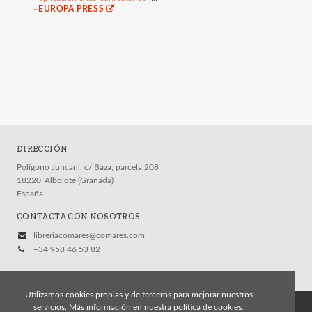
—
EUROPA PRESS
DIRECCIÓN
Polígono Juncaril, c/ Baza, parcela 208
18220
Albolote (Granada)
España
CONTACTA CON NOSOTROS
libreriacomares@comares.com
+34 958 46 53 82
Utilizamos cookies propias y de terceros para mejorar nuestros
servicios. Más información en nuestra
política de cookies
.
© 2026, Editorial Comares