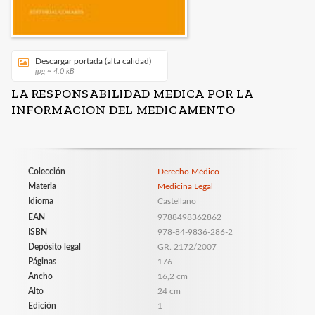
Descargar portada (alta calidad)
jpg ~ 4.0 kB
LA RESPONSABILIDAD MEDICA POR LA
INFORMACION DEL MEDICAMENTO
Colección
Derecho Médico
Materia
Medicina Legal
Idioma
Castellano
EAN
9788498362862
ISBN
978-84-9836-286-2
Depósito legal
GR. 2172/2007
Páginas
176
Ancho
16,2 cm
Alto
24 cm
Edición
1