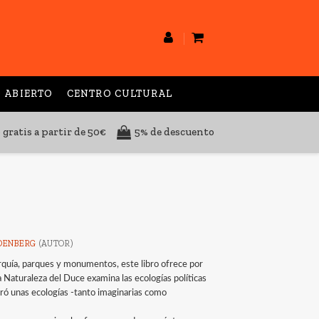
 ABIERTO
CENTRO CULTURAL
 gratis a partir de 50€
5% de descuento
DENBERG
(AUTOR)
arquía, parques y monumentos, este libro ofrece por
La Naturaleza del Duce examina las ecologías políticas
guró unas ecologías -tanto imaginarias como