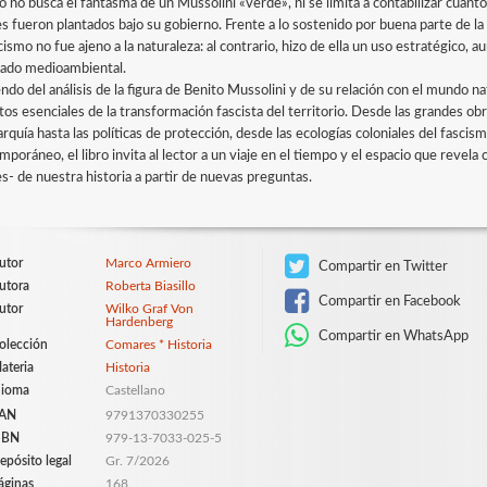
bro no busca el fantasma de un Mussolini «verde», ni se limita a contabilizar cuá
es fueron plantados bajo su gobierno. Frente a lo sostenido por buena parte de la 
cismo no fue ajeno a la naturaleza: al contrario, hizo de ella un uso estratégico,
dado medioambiental.
ndo del análisis de la figura de Benito Mussolini y de su relación con el mundo n
tos esenciales de la transformación fascista del territorio. Desde las grandes obr
arquía hasta las políticas de protección, desde las ecologías coloniales del fascis
poráneo, el libro invita al lector a un viaje en el tiempo y el espacio que revela 
es- de nuestra historia a partir de nuevas preguntas.
utor
Marco Armiero
Compartir en Twitter
utora
Roberta Biasillo
Compartir en Facebook
utor
Wilko Graf Von
Hardenberg
Compartir en WhatsApp
olección
Comares * Historia
ateria
Historia
dioma
Castellano
AN
9791370330255
SBN
979-13-7033-025-5
epósito legal
Gr. 7/2026
áginas
168