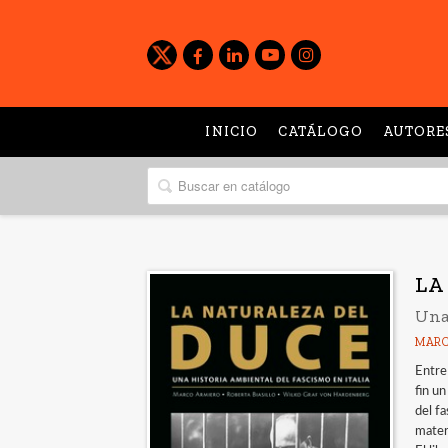
INICIO
CATÁLOGO
AUTORE
LA
Una 
MARC
Entre
fin un
del f
materi