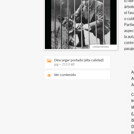
El li
árbol
el fas
o cui
Partie
aspec
la aut
contem
pasaj
Descargar portada (alta calidad)
jpg ~ 213.0 kB
A
Ver contenido
A
A
C
M
I
E
I
D
P