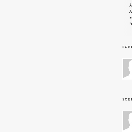
A
A
E
F
SOB
SOB