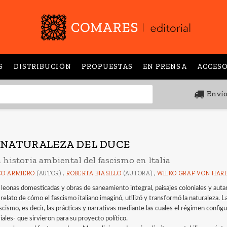
S
DISTRIBUCIÓN
PROPUESTAS
EN PRENSA
ACCESO
Envío
 NATURALEZA DEL DUCE
historia ambiental del fascismo en Italia
O ARMIERO
(AUTOR) ,
ROBERTA BIASILLO
(AUTORA) ,
WILKO GRAF VON HAR
 leonas domesticadas y obras de saneamiento integral, paisajes coloniales y aut
 relato de cómo el fascismo italiano imaginó, utilizó y transformó la naturaleza. 
ascismo, es decir, las prácticas y narrativas mediante las cuales el régimen confi
ales- que sirvieron para su proyecto político.