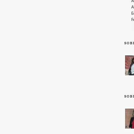
A
A
E
F
SOB
SOB