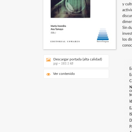
y cul
activ
discur
dimen
Sin du
inves
los di
conoc
Descargar portada (alta calidad)
jpg ~ 183.1 kB
E
Ver contenido
E
C
N
c
M
I
E
I
D
P