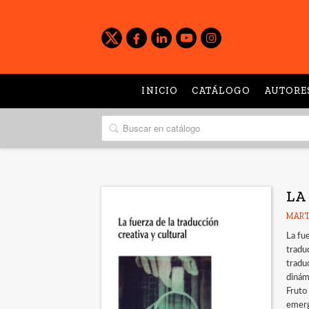
INICIO
CATÁLOGO
AUTORE
LA
MART
La fu
tradu
traduc
dinám
Fruto
emerg