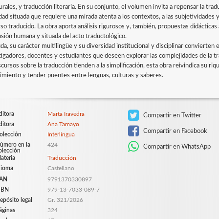
turales, y traducción literaria. En su conjunto, el volumen invita a repensar la t
idad situada que requiere una mirada atenta a los contextos, a las subjetividades 
so traducido. La obra aporta análisis rigurosos y, también, propuestas didácticas a
sión humana y situada del acto traductológico.
da, su carácter multilingüe y su diversidad institucional y disciplinar convierten 
tigadores, docentes y estudiantes que deseen explorar las complejidades de la t
scursos sobre la traducción tienden a la simplificación, esta obra reivindica su r
imiento y tender puentes entre lenguas, culturas y saberes.
ditora
Marta Iravedra
Compartir en Twitter
ditora
Ana Tamayo
Compartir en Facebook
olección
Interlingua
úmero en la
424
Compartir en WhatsApp
olección
ateria
Traducción
dioma
Castellano
AN
9791370330897
SBN
979-13-7033-089-7
epósito legal
Gr. 321/2026
áginas
324