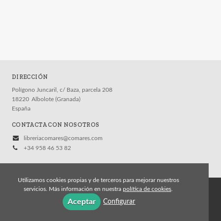
DIRECCIÓN
Polígono Juncaril, c/ Baza, parcela 208
18220
Albolote (Granada)
España
CONTACTA CON NOSOTROS
libreriacomares@comares.com
+34 958 46 53 82
Utilizamos cookies propias y de terceros para mejorar nuestros
servicios. Más información en nuestra
política de cookies
.
© 2026, Editorial Comares
Aceptar
Configurar
Aviso legal
Política de cookies
Política de privacidad
Condiciones Generales de Contratación
Contacto