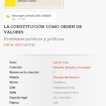
Descargar portada (alta calidad)
jpg ~ 2.2 kB
LA CONSTITUCIÓN COMO ORDEN DE
VALORES
Problemas jurídicos y políticos
LUIS M. CRUZ
(AUTOR)
Autor
Luis M. Cruz
Colección
Filosofía, Derecho y Sociedad
Número en la colección
7
Materia
Filosofía del Derecho
Idioma
Castellano
EAN
9788484449782
ISBN
978-84-8444-978-2
Depósito legal
GR. 758/2005
Páginas
168