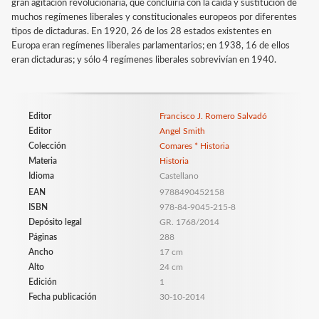
gran agitación revolucionaria, que concluiría con la caída y sustitución de
muchos regímenes liberales y constitucionales europeos por diferentes
tipos de dictaduras. En 1920, 26 de los 28 estados existentes en
Europa eran regímenes liberales parlamentarios; en 1938, 16 de ellos
eran dictaduras; y sólo 4 regímenes liberales sobrevivían en 1940.
Editor
Francisco J. Romero Salvadó
Editor
Angel Smith
Colección
Comares * Historia
Materia
Historia
Idioma
Castellano
EAN
9788490452158
ISBN
978-84-9045-215-8
Depósito legal
GR. 1768/2014
Páginas
288
Ancho
17 cm
Alto
24 cm
Edición
1
Fecha publicación
30-10-2014