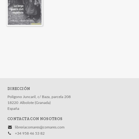
DIRECCIÓN
Polígono Juncaril, c/ Baza, parcela 208
18220
Albolote (Granada)
España
CONTACTA CON NOSOTROS
libreriacomares@comares.com
+34 958 46 53 82