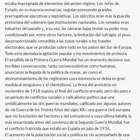
estaba impregnada de elementos del ancien régime. Los Jefes de
Estado, en su mayoría monarcas, seguían poseyendo grandes
prerrogativas ejecutivas y legislativas. Los ejércitos eran más la guardia
pretoriana del soberano que instituciones nacionales. Los senados eran
baluartes del pasado y, a su vez, las cámaras bajas tenían su poder muy
condicionado por, entre otros factores, la limitación del sufragio, el peso
desproporcionado concedido a las zonas rurales o los fraudes
electorales, que se producían sobre todo en los países del Sur de Europa.
Todo esto alentaba la agitación popular y los movimientos de protesta.
El estallido de la Primera Guerra Mundial fue un momento decisivo; sus
terribles consecuencias, tanto socioeconómicas como humanas,
anunciaron la llegada de la política de masas, así como el
desmoronamiento de los regímenes cuya existencia se debía en gran
medida al amiguismo y el clientelismo. La firma del armisticio en
noviembre de 1918 supuso el final del conflicto armado, pero dio paso a
un periodo de conflictos sociales y radicalismo político que une
umbilicalmente las dos guerras mundiales, calificado por algunos autores
de «la Guerra de los Treinta Años del siglo XX»; una guerra civil europea
que vio la eclosión del fascismo y del comunismo y cuya última batalla, la
más encarnizada antes del comienzo de la Segunda Guerra Mundial, fue
el conflicto fratricida que estalló en España en julio de 1936.
El aumento de la polarización social y política se vio acompañado de una