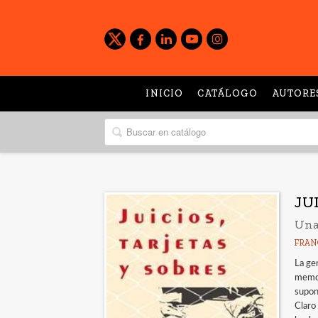
INICIO
CATÁLOGO
AUTORE
JU
Una 
FRAN
La ge
memor
supone
Claro