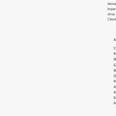
deman
impar
otras 
Client
A
C
M
I
E
I
D
P
A
A
E
F