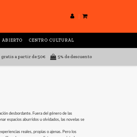
 ABIERTO
CENTRO CULTURAL
 gratis a partir de 50€
5% de descuento
nación desbordante. Fuera del género de las
ar espacios aburridos u olvidados, las novelas se
xperiencias reales, propias o ajenas. Pero los