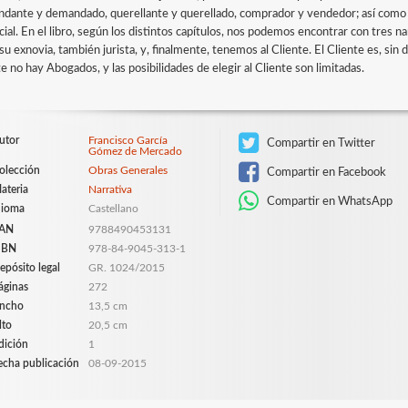
dante y demandado, querellante y querellado, comprador y vendedor; así como un
cial. En el libro, según los distintos capítulos, nos podemos encontrar con tres 
su exnovia, también jurista, y, finalmente, tenemos al Cliente. El Cliente es, si
e no hay Abogados, y las posibilidades de elegir al Cliente son limitadas.
utor
Francisco García
Compartir en Twitter
Gómez de Mercado
olección
Obras Generales
Compartir en Facebook
ateria
Narrativa
Compartir en WhatsApp
dioma
Castellano
AN
9788490453131
SBN
978-84-9045-313-1
epósito legal
GR. 1024/2015
áginas
272
ncho
13,5 cm
lto
20,5 cm
dición
1
echa publicación
08-09-2015