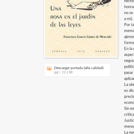
hecho
honra
no se
a mí).
Por ta
memor
ajeno
forma
En la 
aspec
negoc
polít
Descargar portada (alta calidad)
jpg ~ 12.2 kB
pasar
aplica
La ob
es di
precis
econo
Sin e
criti
Justic
menos
La no