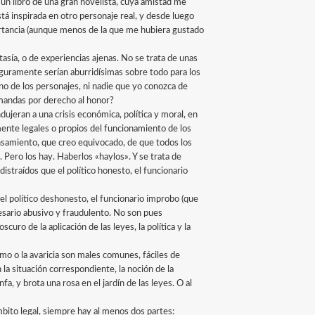
 un libro de una gran novelista, cuya amistad me
tá inspirada en otro personaje real, y desde luego
ortancia (aunque menos de la que me hubiera gustado
tasía, o de experiencias ajenas. No se trata de unas
guramente serían aburridísimas sobre todo para los
no de los personajes, ni nadie que yo conozca de
emandas por derecho al honor?
ndujeran a una crisis económica, política y moral, en
ente legales o propios del funcionamiento de los
ensamiento, que creo equivocado, de que todos los
 Pero los hay. Haberlos «haylos». Y se trata de
straídos que el político honesto, el funcionario
el político deshonesto, el funcionario ímprobo (que
esario abusivo y fraudulento. No son pues
uro de la aplicación de las leyes, la política y la
o o la avaricia son males comunes, fáciles de
la situación correspondiente, la noción de la
a, y brota una rosa en el jardín de las leyes. O al
mbito legal, siempre hay al menos dos partes: