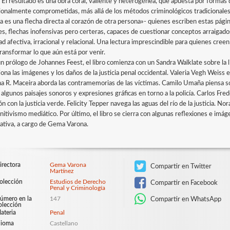
. El resultado es una obra coral, valiente y heterogénea, que apuesta por formas d
onalmente comprometidas, más allá de los métodos criminológicos tradicionales
a es una flecha directa al corazón de otra persona»- quienes escriben estas pági
s, flechas inofensivas pero certeras, capaces de cuestionar conceptos arraiga
ad afectiva, irracional y relacional. Una lectura imprescindible para quienes cre
transformar lo que aún está por venir.
un prólogo de Johannes Feest, el libro comienza con un Sandra Walklate sobre la 
ona las imágenes y los daños de la justicia penal occidental. Valeria Vegh Weiss e
a R. Maceira aborda las contramemorias de las víctimas. Camilo Umaña piensa sob
algunos paisajes sonoros y expresiones gráficas en torno a la policía. Carlos Fre
ón con la justicia verde. Felicity Tepper navega las aguas del río de la justicia. Nor
itivismo mediático. Por último, el libro se cierra con algunas reflexiones e imág
nativa, a cargo de Gema Varona.
irectora
Gema Varona
Compartir en Twitter
Martínez
olección
Estudios de Derecho
Compartir en Facebook
Penal y Criminología
úmero en la
147
Compartir en WhatsApp
olección
ateria
Penal
dioma
Castellano