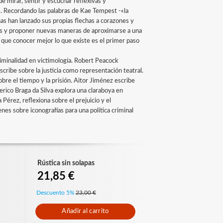
e mirar, sentir y escuchar reflexivas y
. Recordando las palabras de Kae Tempest -«la
nas han lanzado sus propias flechas a corazones y
dos y proponer nuevas maneras de aproximarse a una
en que conocer mejor lo que existe es el primer paso
liminalidad en victimología. Robert Peacock
scribe sobre la justicia como representación teatral.
re el tiempo y la prisión. Aitor Jiménez escribe
derico Braga da Silva explora una claraboya en
a Pérez, reflexiona sobre el prejuicio y el
enes sobre iconografías para una política criminal
Rústica sin solapas
21,85 €
Descuento 5%
23,00 €
Añadir al carrito