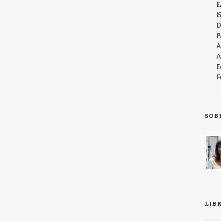
E
I
D
P
A
A
E
F
SOB
LIB