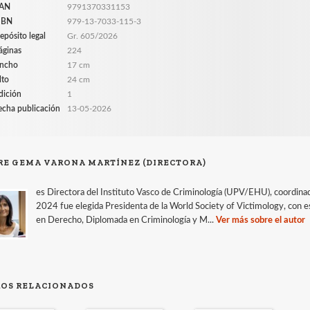
AN
9791370331153
SBN
979-13-7033-115-3
epósito legal
Gr. 605/2026
áginas
224
ncho
17 cm
lto
24 cm
dición
1
echa publicación
13-05-2026
RE GEMA VARONA MARTÍNEZ (DIRECTORA)
es Directora del Instituto Vasco de Criminología (UPV/EHU), coordinad
2024 fue elegida Presidenta de la World Society of Victimology, con e
en Derecho, Diplomada en Criminología y M...
Ver más sobre el autor
ROS RELACIONADOS