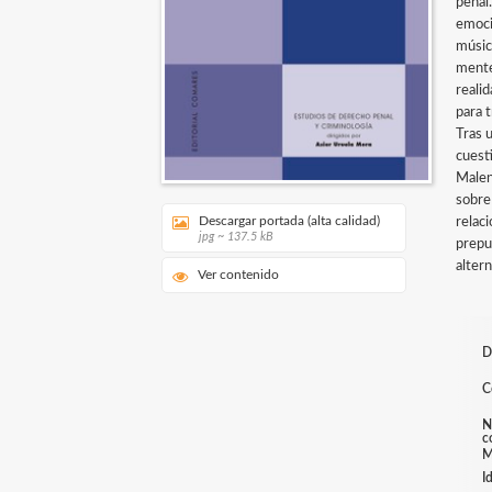
penal
emoci
músic
mente
realid
para 
Tras 
cuesti
Malen
sobre 
Descargar portada (alta calidad)
relaci
jpg ~ 137.5 kB
prepun
alter
Ver contenido
D
C
N
c
M
I