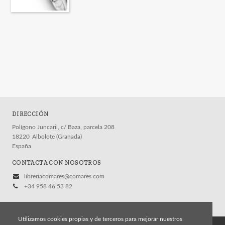
DIRECCIÓN
Polígono Juncaril, c/ Baza, parcela 208
18220
Albolote (Granada)
España
CONTACTA CON NOSOTROS
libreriacomares@comares.com
+34 958 46 53 82
Utilizamos cookies propias y de terceros para mejorar nuestros