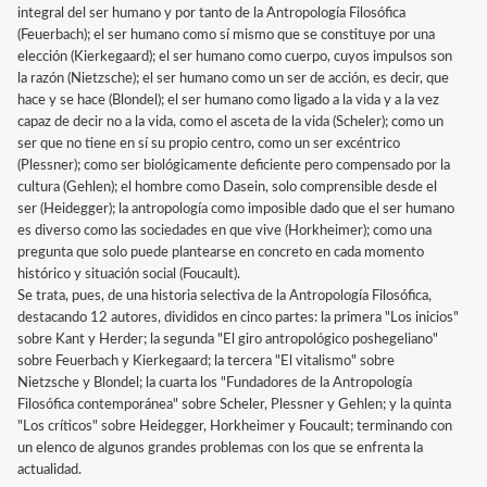
integral del ser humano y por tanto de la Antropología Filosófica
(Feuerbach); el ser humano como sí mismo que se constituye por una
elección (Kierkegaard); el ser humano como cuerpo, cuyos impulsos son
la razón (Nietzsche); el ser humano como un ser de acción, es decir, que
hace y se hace (Blondel); el ser humano como ligado a la vida y a la vez
capaz de decir no a la vida, como el asceta de la vida (Scheler); como un
ser que no tiene en sí su propio centro, como un ser excéntrico
(Plessner); como ser biológicamente deficiente pero compensado por la
cultura (Gehlen); el hombre como Dasein, solo comprensible desde el
ser (Heidegger); la antropología como imposible dado que el ser humano
es diverso como las sociedades en que vive (Horkheimer); como una
pregunta que solo puede plantearse en concreto en cada momento
histórico y situación social (Foucault).
Se trata, pues, de una historia selectiva de la Antropología Filosófica,
destacando 12 autores, divididos en cinco partes: la primera "Los inicios"
sobre Kant y Herder; la segunda "El giro antropológico poshegeliano"
sobre Feuerbach y Kierkegaard; la tercera "El vitalismo" sobre
Nietzsche y Blondel; la cuarta los "Fundadores de la Antropología
Filosófica contemporánea" sobre Scheler, Plessner y Gehlen; y la quinta
"Los críticos" sobre Heidegger, Horkheimer y Foucault; terminando con
un elenco de algunos grandes problemas con los que se enfrenta la
actualidad.