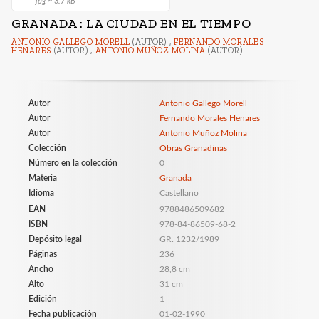
jpg ~ 3.7 kB
GRANADA : LA CIUDAD EN EL TIEMPO
ANTONIO GALLEGO MORELL
(AUTOR) ,
FERNANDO MORALES
HENARES
(AUTOR) ,
ANTONIO MUÑOZ MOLINA
(AUTOR)
Autor
Antonio Gallego Morell
Autor
Fernando Morales Henares
Autor
Antonio Muñoz Molina
Colección
Obras Granadinas
Número en la colección
0
Materia
Granada
Idioma
Castellano
EAN
9788486509682
ISBN
978-84-86509-68-2
Depósito legal
GR. 1232/1989
Páginas
236
Ancho
28,8 cm
Alto
31 cm
Edición
1
Fecha publicación
01-02-1990