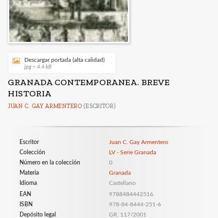
Descargar portada (alta calidad)
jpg ~ 4.4 kB
GRANADA CONTEMPORANEA. BREVE
HISTORIA
JUAN C. GAY ARMENTERO
(ESCRITOR)
Escritor
Juan C. Gay Armentero
Colección
LV - Serie Granada
Número en la colección
0
Materia
Granada
Idioma
Castellano
EAN
9788484442516
ISBN
978-84-8444-251-6
Depósito legal
GR. 117/2001