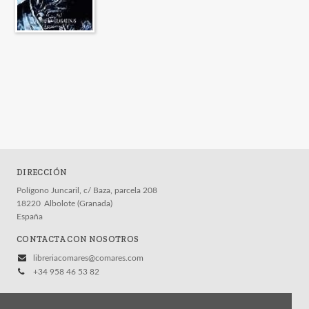
DIRECCIÓN
Polígono Juncaril, c/ Baza, parcela 208
18220
Albolote (Granada)
España
CONTACTA CON NOSOTROS
libreriacomares@comares.com
+34 958 46 53 82