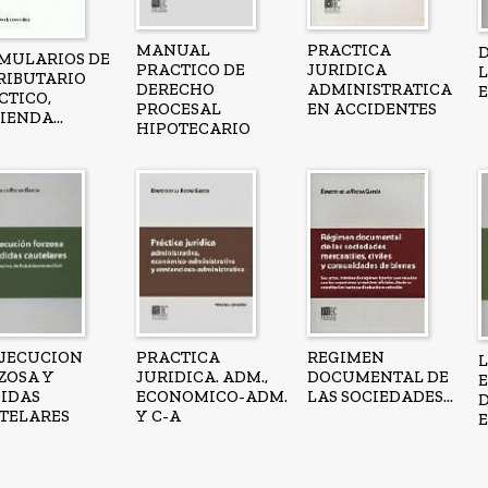
MANUAL
PRACTICA
MULARIOS DE
PRACTICO DE
JURIDICA
L
TRIBUTARIO
DERECHO
ADMINISTRATICA
E
CTICO,
PROCESAL
EN ACCIDENTES
IENDA...
HIPOTECARIO
EJECUCION
PRACTICA
REGIMEN
ZOSA Y
JURIDICA. ADM.,
DOCUMENTAL DE
IDAS
ECONOMICO-ADM.
LAS SOCIEDADES...
TELARES
Y C-A