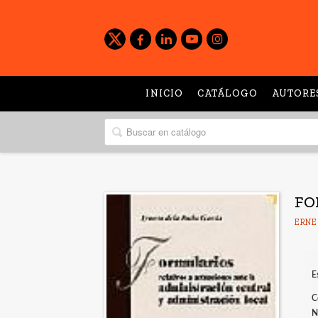
INICIO
CATÁLOGO
AUTORE
FO
ERNE
E
C
N