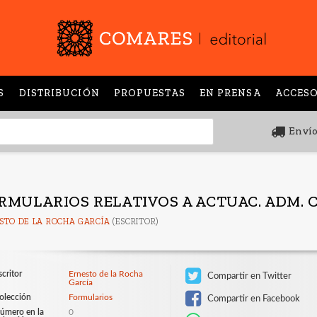
S
DISTRIBUCIÓN
PROPUESTAS
EN PRENSA
ACCESO
Envío
RMULARIOS RELATIVOS A ACTUAC. ADM. 
STO DE LA ROCHA GARCÍA
(ESCRITOR)
scritor
Ernesto de la Rocha
Compartir en Twitter
García
olección
Formularios
Compartir en Facebook
úmero en la
0