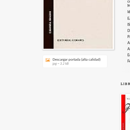
c
M
I
E
I
D
P
A
A
E
Descargar portada (alta calidad)
F
jpg ~ 3.2 kB
LIB