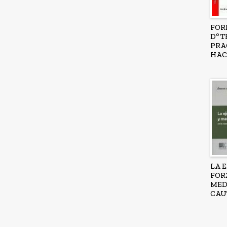
FOR
Dº 
PRA
HAC
LA 
FOR
MED
CAU