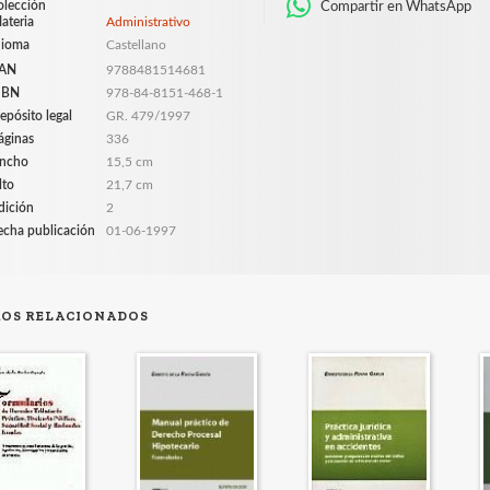
olección
Compartir en WhatsApp
ateria
Administrativo
dioma
Castellano
AN
9788481514681
SBN
978-84-8151-468-1
epósito legal
GR. 479/1997
áginas
336
ncho
15,5 cm
lto
21,7 cm
dición
2
echa publicación
01-06-1997
ROS RELACIONADOS