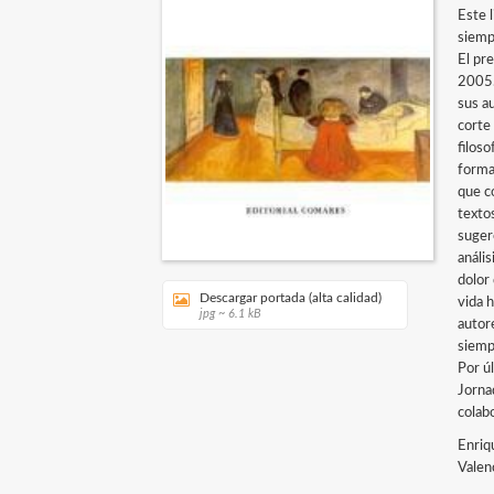
Este 
siemp
El pr
2005.
sus a
corte
filos
forma
que co
texto
suger
anális
dolor
Descargar portada (alta calidad)
vida 
jpg ~ 6.1 kB
autor
siempr
Por ú
Jorna
colab
Enri
Valen