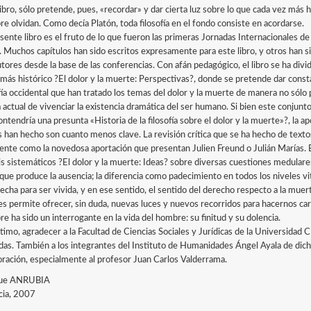
libro, sólo pretende, pues, «recordar» y dar cierta luz sobre lo que cada vez má
re olvidan. Como decía Platón, toda filosofía en el fondo consiste en acordarse.
esente libro es el fruto de lo que fueron las primeras Jornadas Internacionales d
 Muchos capítulos han sido escritos expresamente para este libro, y otros han 
utores desde la base de las conferencias. Con afán pedagógico, el libro se ha divi
 más histórico ?El dolor y la muerte: Perspectivas?, donde se pretende dar consta
ofía occidental que han tratado los temas del dolor y la muerte de manera no sólo
 actual de vivenciar la existencia dramática del ser humano. Si bien este conjun
ntendría una presunta «Historia de la filosofía sobre el dolor y la muerte»?, la a
s han hecho son cuanto menos clave. La revisión crítica que se ha hecho de textos
ente como la novedosa aportación que presentan Julien Freund o Julián Marías. 
is sistemáticos ?El dolor y la muerte: Ideas? sobre diversas cuestiones medulares:
 que produce la ausencia; la diferencia como padecimiento en todos los niveles vi
hecha para ser vivida, y en ese sentido, el sentido del derecho respecto a la muer
es permite ofrecer, sin duda, nuevas luces y nuevos recorridos para hacernos 
e ha sido un interrogante en la vida del hombre: su finitud y su dolencia.
ltimo, agradecer a la Facultad de Ciencias Sociales y Jurídicas de la Universida
das. También a los integrantes del Instituto de Humanidades Ángel Ayala de dicha
oración, especialmente al profesor Juan Carlos Valderrama.
que ANRUBIA
cia, 2007