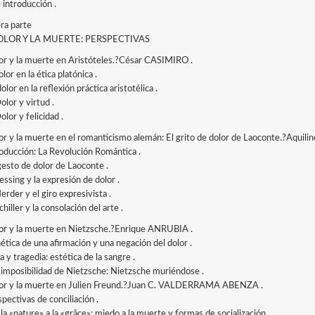
 introducción .
ra parte
OLOR Y LA MUERTE: PERSPECTIVAS
lor y la muerte en Aristóteles.?César CASIMIRO .
dolor en la ética platónica .
 dolor en la reflexión práctica aristotélica .
Dolor y virtud .
Dolor y felicidad .
lor y la muerte en el romanticismo alemán: El grito de dolor de Laoconte.?Aq
troducción: La Revolución Romántica .
 gesto de dolor de Laoconte .
Lessing y la expresión de dolor .
Herder y el giro expresivista .
Schiller y la consolación del arte .
lor y la muerte en Nietzsche.?Enrique ANRUBIA .
ética de una afirmación y una negación del dolor .
da y tragedia: estética de la sangre .
La imposibilidad de Nietzsche: Nietzsche muriéndose .
lor y la muerte en Julien Freund.?Juan C. VALDERRAMA ABENZA .
spectivas de conciliación .
 la «nature» a la «grâce»: miedo a la muerte y formas de socialización .