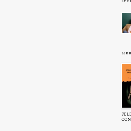
SOB
LIB
FEL
CON