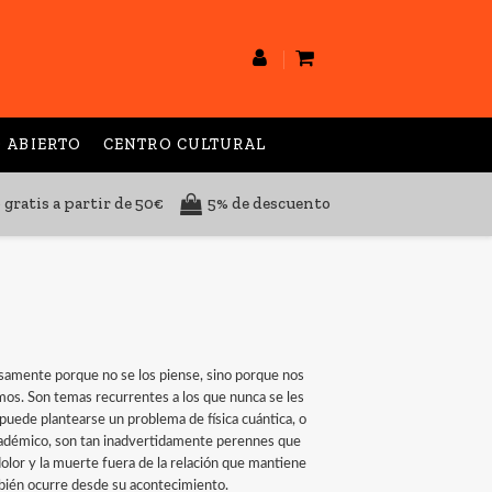
 ABIERTO
CENTRO CULTURAL
 gratis a partir de 50€
5% de descuento
isamente porque no se los piense, sino porque nos
s. Son temas recurrentes a los que nunca se les
puede plantearse un problema de física cuántica, o
 académico, son tan inadvertidamente perennes que
olor y la muerte fuera de la relación que mantiene
bién ocurre desde su acontecimiento.