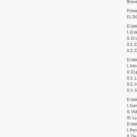
Breve
Prime
EL D
El do
I. El 
II. El
II.1. 
II.2. 
El do
I. In
II. El
II.1. 
II.2. 
II.3. 
El do
I. Gen
II. Vi
III. 
El do
I. Per
II. De