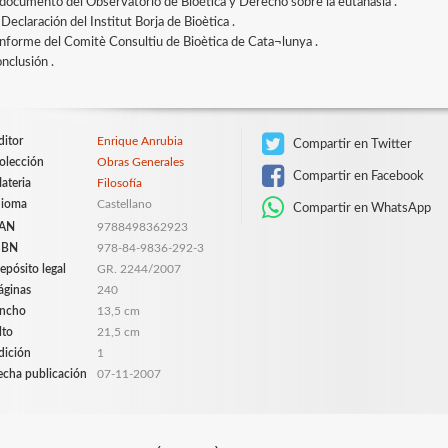
El documento del Observatorio de Bioética y Derecho sobre la eutanasia .
 Declaración del Institut Borja de Bioètica .
 Informe del Comitè Consultiu de Bioètica de Cata¬lunya .
nclusión .
ditor
Enrique Anrubia
Compartir en Twitter
olección
Obras Generales
Compartir en Facebook
ateria
Filosofía
dioma
Castellano
Compartir en WhatsApp
AN
9788498362923
SBN
978-84-9836-292-3
epósito legal
GR. 2244/2007
áginas
240
ncho
13,5 cm
lto
21,5 cm
dición
1
echa publicación
07-11-2007