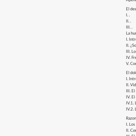
Apénd
El de
I. .
II. .
III. .
La hu
I. Int
II. ¿
III. L
IV. Fr
V. Co
El do
I. Int
II. Vi
III. E
IV. El
IV.1. 
IV.2. 
Razon
I. Lo
II. C