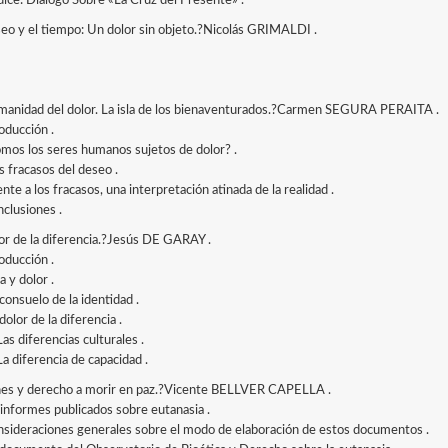
ice: Diálogo Sobre «La Cruz del Presente» .
seo y el tiempo: Un dolor sin objeto.?Nicolás GRIMALDI .
manidad del dolor. La isla de los bienaventurados.?Carmen SEGURA PERAITA .
roducción .
Somos los seres humanos sujetos de dolor? .
os fracasos del deseo .
ente a los fracasos, una interpretación atinada de la realidad .
nclusiones .
lor de la diferencia.?Jesús DE GARAY .
roducción .
da y dolor .
l consuelo de la identidad .
 dolor de la diferencia .
Las diferencias culturales .
La diferencia de capacidad .
es y derecho a morir en paz.?Vicente BELLVER CAPELLA .
s informes publicados sobre eutanasia .
onsideraciones generales sobre el modo de elaboración de estos documentos .