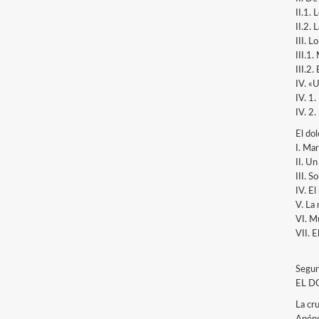
II.1. 
II.2. 
III. L
III.1.
III.2.
IV. «U
IV. 1.
IV. 2.
El do
I. Mar
II. Un
III. S
IV. El
V. La 
VI. M
VII. E
Segun
EL D
La cr