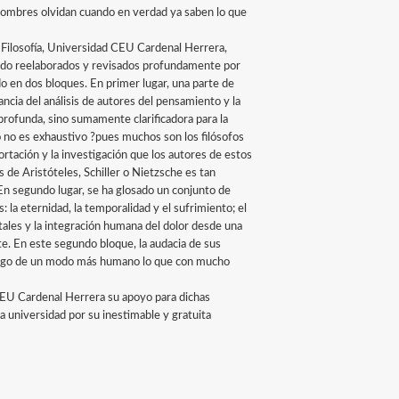
s hombres olvidan cuando en verdad ya saben lo que
e Filosofía, Universidad CEU Cardenal Herrera,
sido reelaborados y revisados profundamente por
do en dos bloques. En primer lugar, una parte de
ncia del análisis de autores del pensamiento y la
 profunda, sino sumamente clarificadora para la
to no es exhaustivo ?pues muchos son los filósofos
portación y la investigación que los autores de estos
 de Aristóteles, Schiller o Nietzsche es tan
En segundo lugar, se ha glosado un conjunto de
 la eternidad, la temporalidad y el sufrimiento; el
tales y la integración humana del dolor desde una
te. En este segundo bloque, la audacia de sus
cargo de un modo más humano lo que con mucho
d CEU Cardenal Herrera su apoyo para dichas
 universidad por su inestimable y gratuita