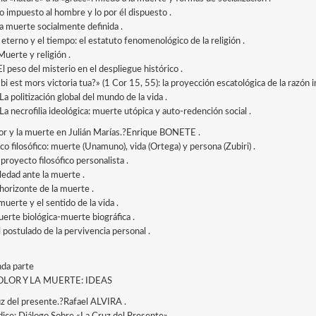
Lo impuesto al hombre y lo por él dispuesto .
La muerte socialmente definida .
o eterno y el tiempo: el estatuto fenomenológico de la religión .
 Muerte y religión .
 El peso del misterio en el despliegue histórico .
bi est mors victoria tua?» (1 Cor 15, 55): la proyección escatológica de la razón 
 La politización global del mundo de la vida .
 La necrofilia ideológica: muerte utópica y auto-redención social .
lor y la muerte en Julián Marías.?Enrique BONETE .
co filosófico: muerte (Unamuno), vida (Ortega) y persona (Zubiri) .
 proyecto filosófico personalista .
oledad ante la muerte .
 horizonte de la muerte .
muerte y el sentido de la vida .
uerte biológica-muerte biográfica .
l postulado de la pervivencia personal .
da parte
OLOR Y LA MUERTE: IDEAS
uz del presente.?Rafael ALVIRA .