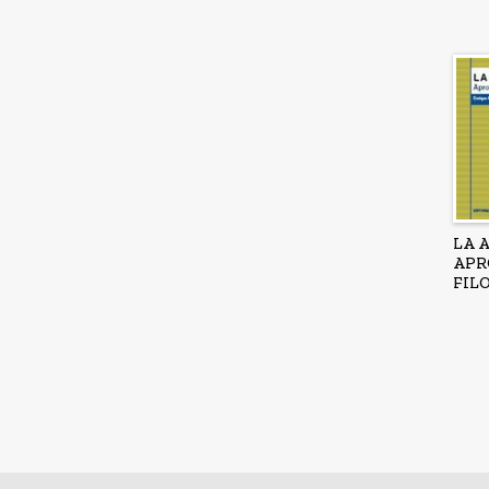
LA 
APR
FIL