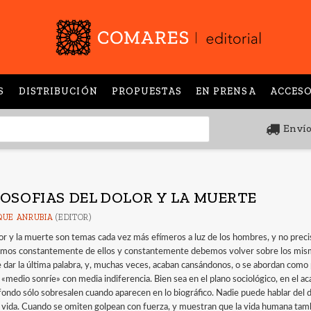
S
DISTRIBUCIÓN
PROPUESTAS
EN PRENSA
ACCESO
Envío
LOSOFIAS DEL DOLOR Y LA MUERTE
QUE ANRUBIA
(EDITOR)
lor y la muerte son temas cada vez más efímeros a luz de los hombres, y no prec
amos constantemente de ellos y constantemente debemos volver sobre los mismo
 dar la última palabra, y, muchas veces, acaban cansándonos, o se abordan como 
s «medio sonríe» con media indiferencia. Bien sea en el plano sociológico, en el
 fondo sólo sobresalen cuando aparecen en lo biográfico. Nadie puede hablar del d
a vida. Cuando se omiten golpean con fuerza, y muestran que la vida humana tam