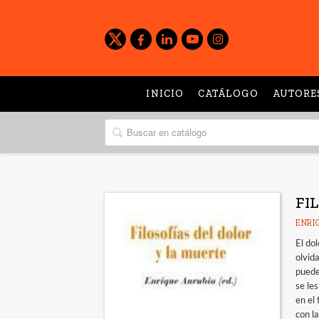
INICIO
CATÁLOGO
AUTORE
FI
ENRI
El do
olvid
puede
se le
en el
con l