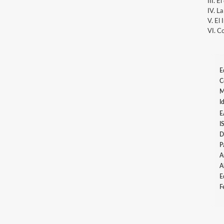
III. 
IV. La
V. El
VI. Co
E
C
M
I
E
I
D
P
A
A
E
F