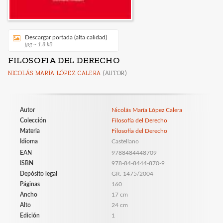
Descargar portada (alta calidad)
jpg ~ 1.8 kB
FILOSOFIA DEL DERECHO
NICOLÁS MARÍA LÓPEZ CALERA
(AUTOR)
Autor
Nicolás María López Calera
Colección
Filosofía del Derecho
Materia
Filosofía del Derecho
Idioma
Castellano
EAN
9788484448709
ISBN
978-84-8444-870-9
Depósito legal
GR. 1475/2004
Páginas
160
Ancho
17 cm
Alto
24 cm
Edición
1