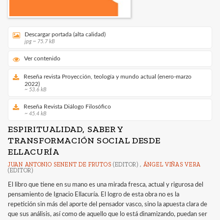
Descargar portada (alta calidad)
jpg ~ 75.7 kB
Ver contenido
Reseña revista Proyección, teología y mundo actual (enero-marzo
2022)
~ 53.6 kB
Reseña Revista Diálogo Filosófico
~ 45.4 kB
ESPIRITUALIDAD, SABER Y
TRANSFORMACIÓN SOCIAL DESDE
ELLACURÍA
JUAN ANTONIO SENENT DE FRUTOS
(EDITOR) ,
ÁNGEL VIÑAS VERA
(EDITOR)
El libro que tiene en su mano es una mirada fresca, actual y rigurosa del
pensamiento de Ignacio Ellacuría. El logro de esta obra no es la
repetición sin más del aporte del pensador vasco, sino la apuesta clara de
que sus análisis, así como de aquello que lo está dinamizando, puedan ser