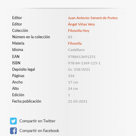
Editor
Juan Antonio Senent de Frutos
Editor
Ángel Viñas Vera
Colección
Filosofía Hoy
Número en la colección
83
Materia
Filosofía
Idioma
Castellano
EAN
9788413691251
ISBN
978-84-1369-125-1
Depósito legal
Gr. 558/2021
Páginas
334
Ancho
17 cm
Alto
24 cm
Edición
1
Fecha publicación
21-05-2021
Compartir en Twitter
Compartir en Facebook