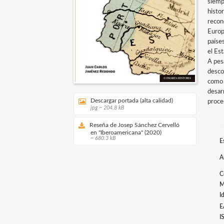
siemp
histor
recon
Europ
paíse
el Es
A pes
desco
como 
desar
Descargar portada (alta calidad)
proce
jpg ~ 204.8 kB
Reseña de Josep Sánchez Cervelló
en "Iberoamericana" (2020)
~ 680.3 kB
E
A
C
M
I
E
I