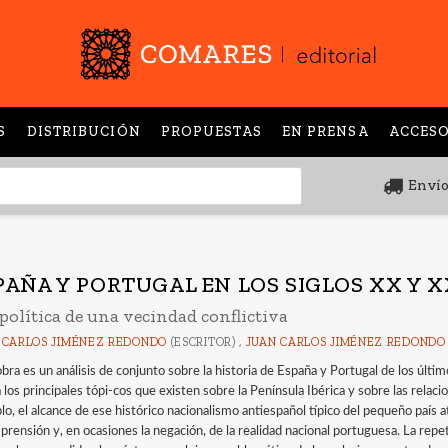
S
DISTRIBUCIÓN
PROPUESTAS
EN PRENSA
ACCESO
Envío
PAÑA Y PORTUGAL EN LOS SIGLOS XX Y X
olítica de una vecindad conflictiva
 CARLOS JIMÉNEZ REDONDO
(ESCRITOR) ,
JUAN CARLOS JIMÉNEZ REDONDO
obra es un análisis de conjunto sobre la historia de España y Portugal de los últi
a los principales tópi-cos que existen sobre la Península Ibérica y sobre las rela
lo, el alcance de ese histórico nacionalismo antiespañol típico del pequeño país 
prensión y, en ocasiones la negación, de la realidad nacional portuguesa. La repet