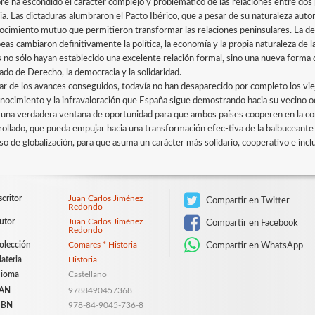
re ha escondido el carácter complejo y problemático de las relaciones entre dos p
ia. Las dictaduras alumbraron el Pacto Ibérico, que a pesar de su naturaleza auto
ocimiento mutuo que permitieron transformar las relaciones peninsulares. La d
eas cambiaron definitivamente la política, la economía y la propia naturaleza de
s no sólo hayan establecido una excelente relación formal, sino una nueva forma 
tado de Derecho, la democracia y la solidaridad.
ar de los avances conseguidos, todavía no han desaparecido por completo los vi
nocimiento y la infravaloración que España sigue demostrando hacia su vecino occ
una verdadera ventana de oportunidad para que ambos países cooperen en la co
rollado, que pueda empujar hacia una transformación efec-tiva de la balbuceante 
so de globalización, para que asuma un carácter más solidario, cooperativo e inc
scritor
Juan Carlos Jiménez
Compartir en Twitter
Redondo
utor
Juan Carlos Jiménez
Compartir en Facebook
Redondo
olección
Comares * Historia
Compartir en WhatsApp
ateria
Historia
dioma
Castellano
AN
9788490457368
SBN
978-84-9045-736-8