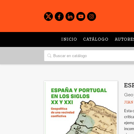
INICIO
CATÁLOGO
AUTORE
ES
Geop
JUAN
Esta 
crític
ejemp
incom