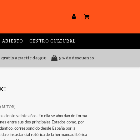
 ABIERTO
CENTRO CULTURAL
 gratis a partir de 50€
5% de descuento
XI
(AUTOR)
mos ciento veinte años. En ella se abordan de forma
ciones entre sus dos principales Estados como, por
atlántico, correspondido desde España por la
ida e insustancial retórica de la hermandad ibérica