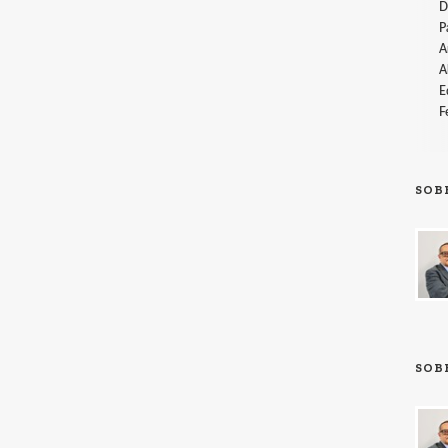
D
P
A
A
E
F
SOB
SOB