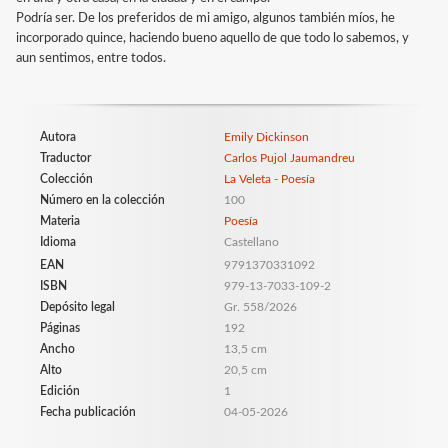
Podría ser. De los preferidos de mi amigo, algunos también míos, he
incorporado quince, haciendo bueno aquello de que todo lo sabemos, y
aun sentimos, entre todos.
Autora
Emily Dickinson
Traductor
Carlos Pujol Jaumandreu
Colección
La Veleta - Poesía
Número en la colección
100
Materia
Poesía
Idioma
Castellano
EAN
9791370331092
ISBN
979-13-7033-109-2
Depósito legal
Gr. 558/2026
Páginas
192
Ancho
13,5 cm
Alto
20,5 cm
Edición
1
Fecha publicación
04-05-2026