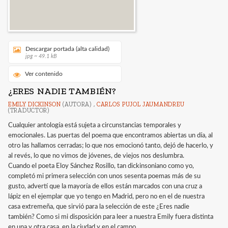
Descargar portada (alta calidad)
jpg ~ 49.1 kB
Ver contenido
¿ERES NADIE TAMBIÉN?
EMILY DICKINSON
(AUTORA) ,
CARLOS PUJOL JAUMANDREU
(TRADUCTOR)
Cualquier antología está sujeta a circunstancias temporales y
emocionales. Las puertas del poema que encontramos abiertas un día, al
otro las hallamos cerradas; lo que nos emocionó tanto, dejó de hacerlo, y
al revés, lo que no vimos de jóvenes, de viejos nos deslumbra.
Cuando el poeta Eloy Sánchez Rosillo, tan dickinsoniano como yo,
completó mi primera selección con unos sesenta poemas más de su
gusto, advertí que la mayoría de ellos están marcados con una cruz a
lápiz en el ejemplar que yo tengo en Madrid, pero no en el de nuestra
casa extremeña, que sirvió para la selección de este ¿Eres nadie
también? Como si mi disposición para leer a nuestra Emily fuera distinta
en una y otra casa, en la ciudad y en el campo.