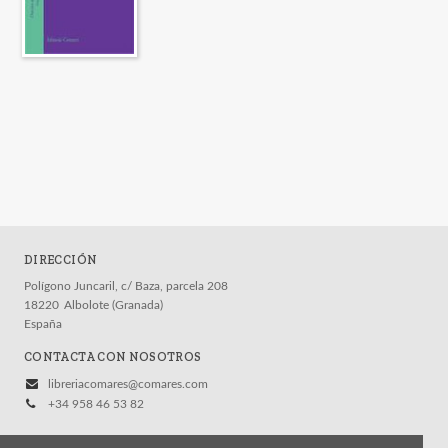
DIRECCIÓN
Polígono Juncaril, c/ Baza, parcela 208
18220
Albolote (Granada)
España
CONTACTA CON NOSOTROS
libreriacomares@comares.com
+34 958 46 53 82