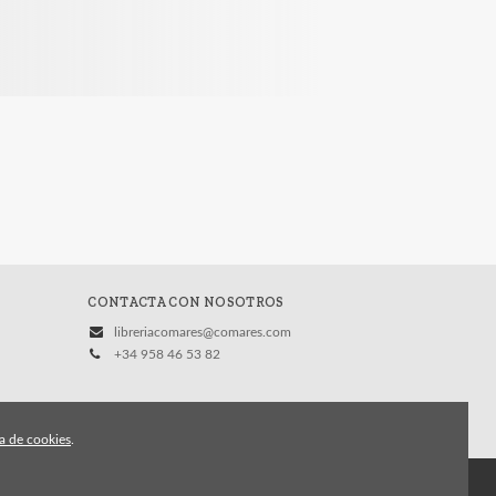
CONTACTA CON NOSOTROS
libreriacomares@comares.com
+34 958 46 53 82
ca de cookies
.
vacidad
Condiciones Generales de Contratación
Contacto