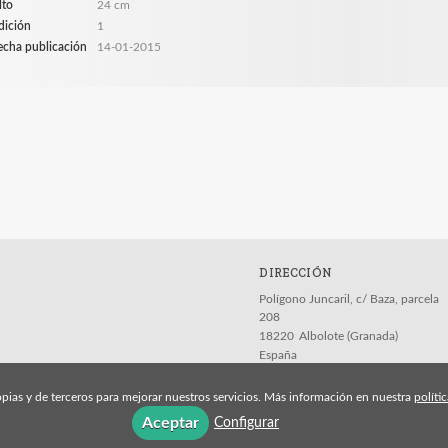
lto
24 cm
dición
1
echa publicación
14-01-2015
DIRECCIÓN
Polígono Juncaril, c/ Baza, parcela
208
18220
Albolote (Granada)
España
pias y de terceros para mejorar nuestros servicios. Más información en nuestra
políti
Aceptar
Configurar
Aviso legal
Política de cookies
Política de pri