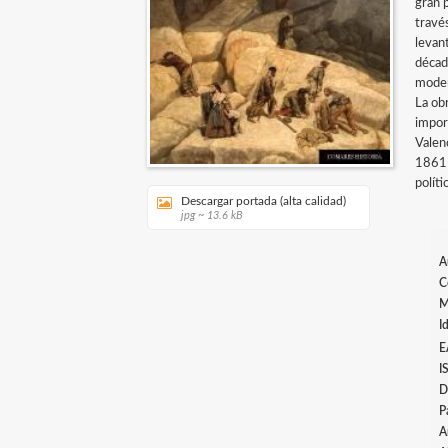
gran p
través
levan
décad
mode
La ob
impor
Valen
1861 
políti
Descargar portada (alta calidad)
jpg ~ 13.6 kB
A
C
M
I
E
I
D
P
A