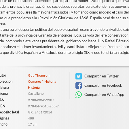
arte de la población, haciéndoles participar en la modernización política que llev
 de la prensa, la organización de sociedades secretas para extender sus apoyos so
tamientos populares (la mayoría fracasados), y tomando como modelo el caso del 
as que precedieron a la «Revolución Gloriosa» de 1868, España pasó de ser un est
rna.
ra analiza el despertar político del pueblo español reconstruyendo la rivalidad e
tante de la provincia de Granada de entonces: Loja. La vida del jefe conservado
cia, nombrado siete veces presidente del gobierno por Isabel II, y Rafael Pérez d
encabezó el primer levantamiento civil y «socialista», reflejan el enfrentamiento
ca que dividió a España y a Andalucía durante el siglo XIX, y que tendría tan trág
utor
Guy Thomson
Compartir en Twitter
olección
Comares * Historia
Compartir en Facebook
ateria
Historia
dioma
Castellano
Compartir en WhatsApp
AN
9788490452387
SBN
978-84-9045-238-7
epósito legal
GR. 2451/2014
áginas
488
ncho
17 cm