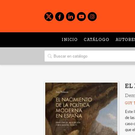
INICIO
CATÁLOGO
AUTORE
EL
Dem
GUY 
Este l
de la
caso 
que e