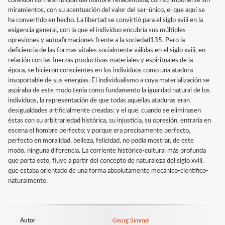
conexión con la ambición del hombre renacentista, con su imponerse sin
miramientos, con su acentuación del valor del ser-único, el que aquí se
ha convertido en hecho. La libertad se convirtió para el siglo xviii en la
exigencia general, con la que el individuo encubría sus múltiples
opresiones y autoafirmaciones frente a la sociedad135. Pero la
deficiencia de las formas vitales socialmente válidas en el siglo xviii, en
relación con las fuerzas productivas materiales y espirituales de la
época, se hicieron conscientes en los individuos como una atadura
insoportable de sus energías. El individualismo a cuya materialización se
aspiraba de este modo tenía como fundamento la igualdad natural de los
individuos, la representación de que todas aquellas ataduras eran
desigualdades artificialmente creadas; y el que, cuando se eliminasen
éstas con su arbitrariedad histórica, su injusticia, su opresión, entraría en
escena el hombre perfecto; y porque era precisamente perfecto,
perfecto en moralidad, belleza, felicidad, no podía mostrar, de este
modo, ninguna diferencia. La corriente histórico-cultural más profunda
que porta esto, fluye a partir del concepto de naturaleza del siglo xviii,
que estaba orientado de una forma absolutamente mecánico-científico-
naturalmente.
Autor
Georg Simmel