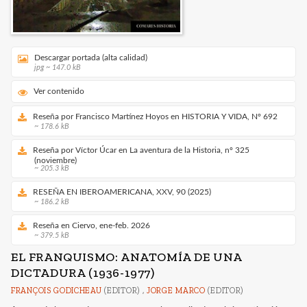
Descargar portada (alta calidad)
jpg ~ 147.0 kB
Ver contenido
Reseña por Francisco Martínez Hoyos en HISTORIA Y VIDA, Nº 692
~ 178.6 kB
Reseña por Víctor Úcar en La aventura de la Historia, nº 325
(noviembre)
~ 205.3 kB
RESEÑA EN IBEROAMERICANA, XXV, 90 (2025)
~ 186.2 kB
Reseña en Ciervo, ene-feb. 2026
~ 379.5 kB
EL FRANQUISMO: ANATOMÍA DE UNA
DICTADURA (1936-1977)
FRANÇOIS GODICHEAU
(EDITOR) ,
JORGE MARCO
(EDITOR)