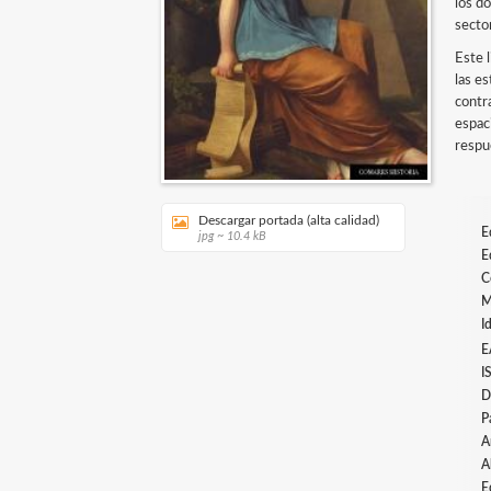
los d
sector
Este 
las e
contra
espac
respu
Descargar portada (alta calidad)
E
jpg ~ 10.4 kB
E
C
M
I
E
I
D
P
A
A
E