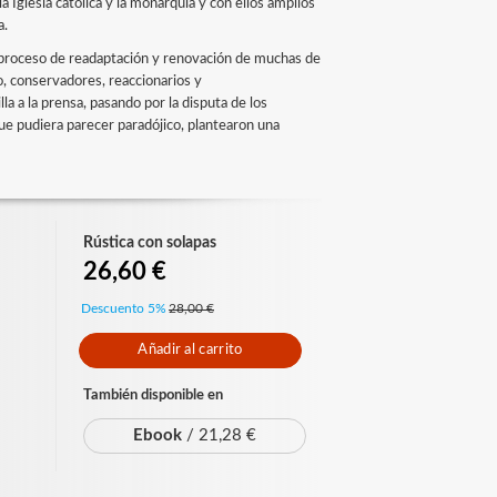
Iglesia católica y la monarquía y con ellos amplios
a.
un proceso de readaptación y renovación de muchas de
o, conservadores, reaccionarios y
la a la prensa, pasando por la disputa de los
que pudiera parecer paradójico, plantearon una
Rústica con solapas
26,60 €
Descuento 5%
28,00 €
Añadir al carrito
También disponible en
Ebook
/ 21,28 €