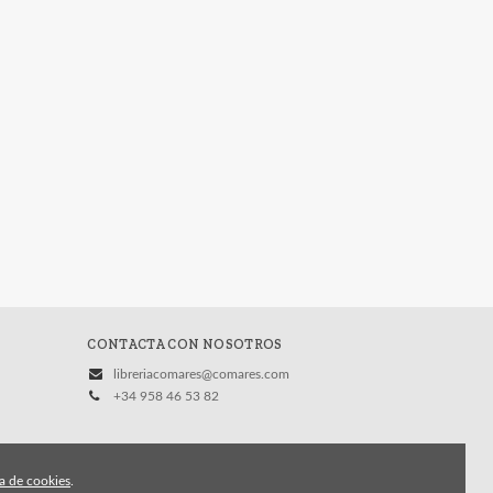
CONTACTA CON NOSOTROS
libreriacomares@comares.com
+34 958 46 53 82
ca de cookies
.