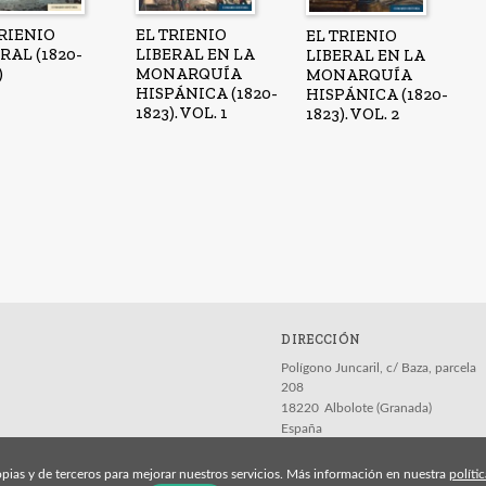
TRIENIO
EL TRIENIO
EL TRIENIO
RAL (1820-
LIBERAL EN LA
LIBERAL EN LA
)
MONARQUÍA
MONARQUÍA
HISPÁNICA (1820-
HISPÁNICA (1820-
1823). VOL. 1
1823). VOL. 2
DIRECCIÓN
Polígono Juncaril, c/ Baza, parcela
208
18220
Albolote (Granada)
España
pias y de terceros para mejorar nuestros servicios. Más información en nuestra
políti