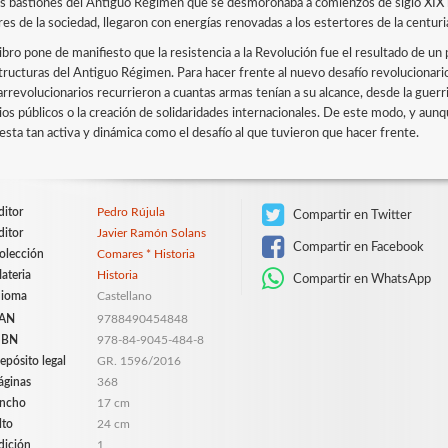
os bastiones del Antiguo Régimen que se desmoronaba a comienzos de siglo XIX la 
es de la sociedad, llegaron con energías renovadas a los estertores de la centuri
libro pone de manifiesto que la resistencia a la Revolución fue el resultado de 
structuras del Antiguo Régimen. Para hacer frente al nuevo desafío revolucionari
rrevolucionarios recurrieron a cuantas armas tenían a su alcance, desde la guerril
ios públicos o la creación de solidaridades internacionales. De este modo, y aun
esta tan activa y dinámica como el desafío al que tuvieron que hacer frente.
ditor
Pedro Rújula
Compartir en Twitter
ditor
Javier Ramón Solans
Compartir en Facebook
olección
Comares * Historia
ateria
Historia
Compartir en WhatsApp
dioma
Castellano
AN
9788490454848
SBN
978-84-9045-484-8
epósito legal
GR. 1596/2016
áginas
368
ncho
17 cm
lto
24 cm
dición
1