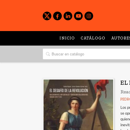
INICIO
CATÁLOGO
AUTORE
EL
Reac
PEDR
Los p
se op
quiene
inevit