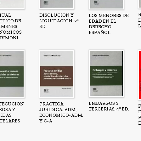
NUAL
DISOLUCION Y
LOS MENORES DE
CTICO DE
LIQUIDACION. 2ª
EDAD EN EL
L
IMENES
ED.
DERECHO
NOMICOS
ESPAÑOL
RIMONI
EMBARGOS Y
EJECUCION
PRACTICA
TERCERIAS, 4ª ED.
ZOSA Y
JURIDICA. ADM.,
IDAS
ECONOMICO-ADM.
TELARES
Y C-A
H