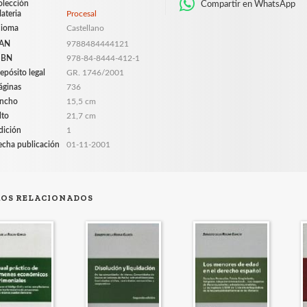
olección
Compartir en WhatsApp
ateria
Procesal
dioma
Castellano
AN
9788484444121
SBN
978-84-8444-412-1
epósito legal
GR. 1746/2001
áginas
736
ncho
15,5 cm
lto
21,7 cm
dición
1
echa publicación
01-11-2001
ROS RELACIONADOS