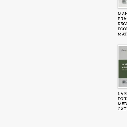
MA
PRA
REG
ECO
MAT
LA 
FOR
MED
CAU