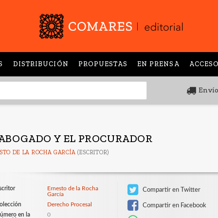
S
DISTRIBUCIÓN
PROPUESTAS
EN PRENSA
ACCESO
Envío
 ABOGADO Y EL PROCURADOR
STO DE LA ROCHA GARCÍA
(ESCRITOR)
scritor
Ernesto de la Rocha
Compartir en Twitter
García
olección
Derecho Procesal
Compartir en Facebook
úmero en la
0