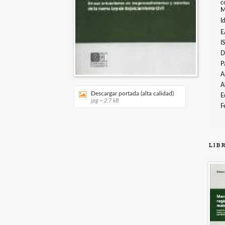
c
M
I
E
I
D
P
A
A
Descargar portada (alta calidad)
E
jpg ~ 2.7 kB
F
LIB