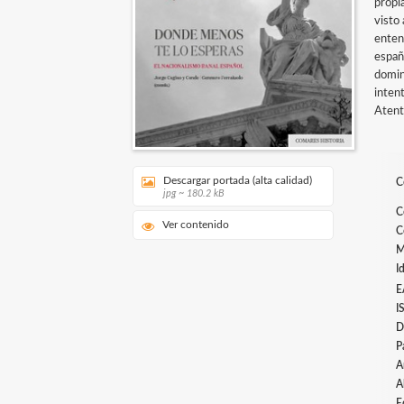
propi
visto 
enten
españ
domin
inten
Atent
Descargar portada (alta calidad)
C
jpg ~ 180.2 kB
C
Ver contenido
C
M
I
E
I
D
P
A
A
E