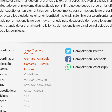
amente español más que en referencia a la extrema derecha, o bien al pasado fra
afectado por el problema diagnosticado por Billig, algo que puede verse en las dif
der cuestiones tan elementales como lo que implica para un nacionalismo el ser b
ol, o para los ciudadanos el tener identidad nacional. Este libro busca enfrentar
ado por un nacionalismo que muy a menudo pasa desapercibido. Todo ello asumie
to, tratando de estirar al máximo la lógica del nacionalismo banal con el objetivo
os a las sorpresas.
oordinador
Jorge Cagiao y
Compartir en Twitter
Conde
oordinador
Gennaro Ferraiuolo
Compartir en Facebook
olección
Comares * Historia
Compartir en WhatsApp
ateria
Historia
dioma
Castellano
AN
9788413696270
SBN
978-84-1369-627-0
epósito legal
Gr.1747/2023
áginas
184
ncho
17 cm
lto
24 cm
dición
1