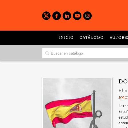
INICIO
CATÁLOGO
AUTORE
DO
El 
JORG
La re
Españ
estud
enten