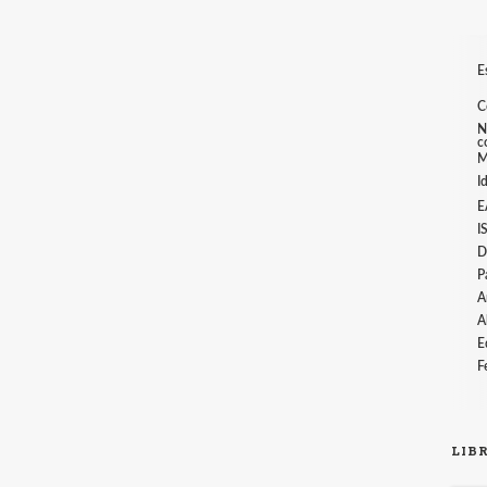
E
C
N
c
M
I
E
I
D
P
A
A
E
F
LIB