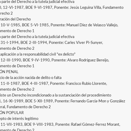
parte del Derecho a la tutela judicial efectiva
0, 12-VI-1987, BOE 9-VI-1987, Ponente: Jesús Leguina Villa, Fundamento
recho 2
ración del Derecho
, 10-V-1985, BOE 5-VI-1985, Ponente: Manuel Díez de Velasco Vallejo,
mento de Derecho 1
parte del Derecho a la tutela judicial efectiva
, 31-I-1994, BOE 2-III-1994, Ponente: Carles Viver Pi-Sunyer,
mento de Derecho 2
aplicación a la responsabilidad civil "ex delicto"
, 12-III-1990, BOE 9-IV-1990, Ponente: Alvaro Rodríguez Bereijo,
mento de Derecho 1
ÓN PENAL
cio de la acción nacida de delito o falta
, 11-II-1987, BOE 4-III-1987, Ponente: Francisco Rubio Llorente,
mento de Derecho 2
iste un Derecho incondicionado a la sustanciación del procedimiento
1, 16-XI-1989, BOE 5-XII-1989, Ponente: Fernando García-Mon y González
ral, Fundamento de Derecho 2
ÓN POPULAR
pto de interés legítimo
, 11-VII-1983, BOE 9-VIII-1983, Ponente: Rafael Gómez-Ferrez Morant,
mento de Derecho 2