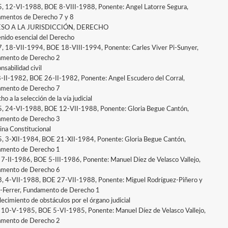
5, 12-VI-1988, BOE 8-VIII-1988, Ponente: Angel Latorre Segura,
mentos de Derecho 7 y 8
SO A LA JURISDICCIÓN, DERECHO
nido esencial del Derecho
7, 18-VII-1994, BOE 18-VIII-1994, Ponente: Carles Viver Pi-Sunyer,
mento de Derecho 2
sabilidad civil
 8-II-1982, BOE 26-II-1982, Ponente: Angel Escudero del Corral,
mento de Derecho 7
o a la selección de la vía judicial
5, 24-VI-1988, BOE 12-VII-1988, Ponente: Gloria Begue Cantón,
mento de Derecho 3
ina Constitucional
5, 3-XII-1984, BOE 21-XII-1984, Ponente: Gloria Begue Cantón,
mento de Derecho 1
, 7-II-1986, BOE 5-III-1986, Ponente: Manuel Díez de Velasco Vallejo,
mento de Derecho 6
3, 4-VII-1988, BOE 27-VII-1988, Ponente: Miguel Rodríguez-Piñero y
-Ferrer, Fundamento de Derecho 1
lecimiento de obstáculos por el órgano judicial
, 10-V-1985, BOE 5-VI-1985, Ponente: Manuel Díez de Velasco Vallejo,
mento de Derecho 2