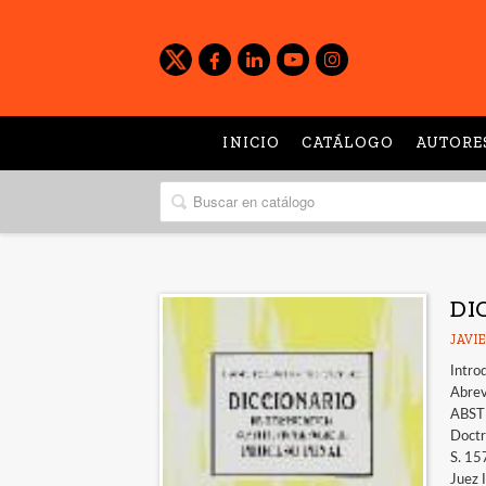
INICIO
CATÁLOGO
AUTORE
DI
JAVI
Intro
Abrev
ABST
Doctr
S. 15
Juez 