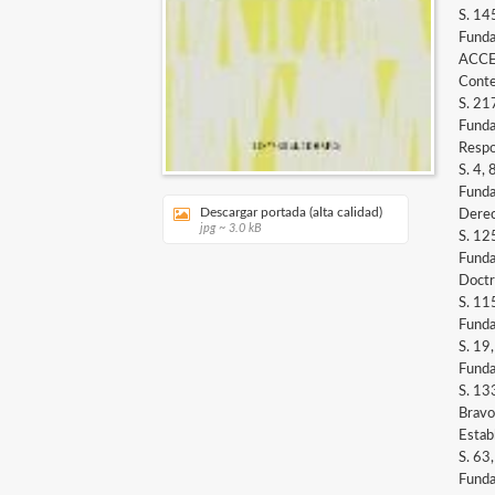
S. 14
Funda
ACCE
Conte
S. 21
Funda
Respon
S. 4,
Funda
Descargar portada (alta calidad)
Derech
jpg ~ 3.0 kB
S. 12
Funda
Doctr
S. 11
Funda
S. 19
Funda
S. 13
Bravo
Estab
S. 63
Funda