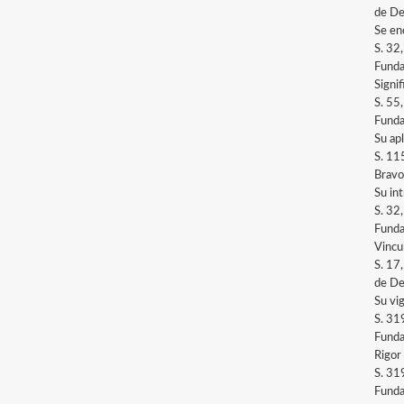
de De
Se en
S. 32
Funda
Signif
S. 55
Funda
Su apl
S. 11
Bravo
Su in
S. 32
Funda
Vincul
S. 17
de De
Su vi
S. 31
Funda
Rigor 
S. 31
Funda