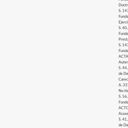
Doctr
S. 14
Funda
Ejerci
S. 40
Funda
Prest
S. 14
Funda
ACTA
Auten
S. 44
de De
Carec
A. 33
No ti
S. 56
Funda
ACTO
Acuse
S. 41
de De