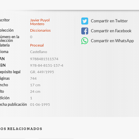
scritor
Javier Puyol
Compartir en Twitter
Montero
olección
Diccionarios
Compartir en Facebook
úmero en la
0
olección
Compartir en WhatsApp
ateria
Procesal
dioma
Castellano
AN
9788481511574
SBN
978-84-8151-157-4
epósito legal
GR. 449/1995
áginas
744
ncho
17 cm
lto
24 cm
dición
1
echa publicación
01-06-1995
ROS RELACIONADOS