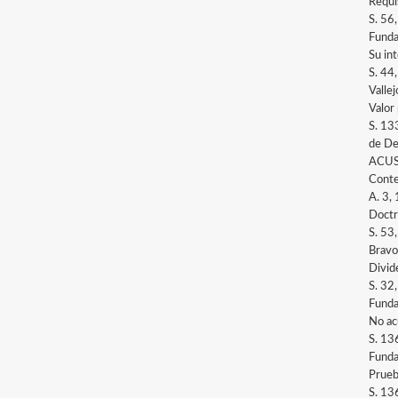
Requi
S. 56
Funda
Su int
S. 44
Valle
Valor
S. 13
de De
ACUS
Conte
A. 3,
Doctr
S. 53
Bravo
Divid
S. 32
Funda
No ac
S. 13
Funda
Prueb
S. 13