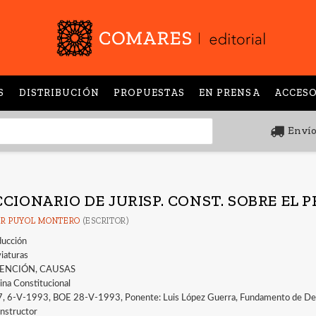
S
DISTRIBUCIÓN
PROPUESTAS
EN PRENSA
ACCESO
Envío
CCIONARIO DE JURISP. CONST. SOBRE EL 
ER PUYOL MONTERO
(ESCRITOR)
ducción
iaturas
ENCIÓN, CAUSAS
ina Constitucional
7, 6-V-1993, BOE 28-V-1993, Ponente: Luis López Guerra, Fundamento de De
Instructor