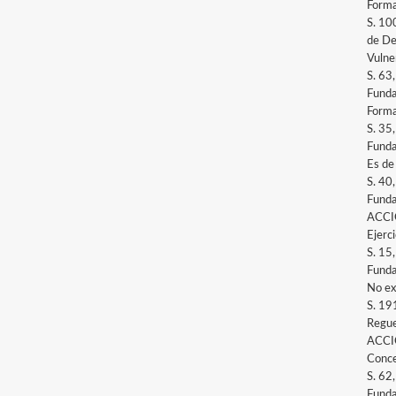
Forma 
S. 10
de De
Vulne
S. 63
Funda
Forma 
S. 35
Funda
Es de 
S. 40
Funda
ACCI
Ejerci
S. 15
Funda
No ex
S. 19
Regue
ACCI
Conce
S. 62
Funda