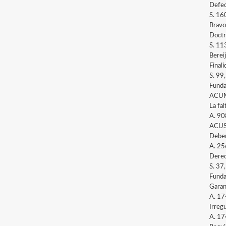
Defec
S. 16
Bravo
Doctr
S. 11
Berei
Finali
S. 99
Funda
ACUM
La fa
A. 90
ACU
Deber
A. 25
Derec
S. 37
Funda
Garan
A. 17
Irreg
A. 17