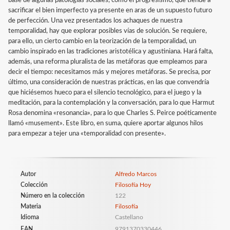
base de algunas patologías sociales, como el progresismo, que tiende a
sacrificar el bien imperfecto ya presente en aras de un supuesto futuro
de perfección. Una vez presentados los achaques de nuestra
temporalidad, hay que explorar posibles vías de solución. Se requiere,
para ello, un cierto cambio en la teorización de la temporalidad, un
cambio inspirado en las tradiciones aristotélica y agustiniana. Hará falta,
además, una reforma pluralista de las metáforas que empleamos para
decir el tiempo: necesitamos más y mejores metáforas. Se precisa, por
último, una consideración de nuestras prácticas, en las que convendría
que hiciésemos hueco para el silencio tecnológico, para el juego y la
meditación, para la contemplación y la conversación, para lo que Harmut
Rosa denomina «resonancia», para lo que Charles S. Peirce poéticamente
llamó «musement». Este libro, en suma, quiere aportar algunos hilos
para empezar a tejer una «temporalidad con presente».
Autor
Alfredo Marcos
Colección
Filosofía Hoy
Número en la colección
122
Materia
Filosofía
Idioma
Castellano
EAN
9791370330446