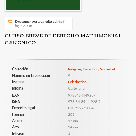
Descargar portada (alta calidad)
jpg ~ 2.0 kB
CURSO BREVE DE DERECHO MATRIMONIAL
CANONICO
Colección
Religión, Derecho y Sociedad
Número en la colección
9
Materia
Eclesiástico
Idioma
Castellano
EAN
9788484449287
ISBN
978-84-8444-928-7
Depósito legal
GR. 2297/2004
Páginas
208
Ancho
17 cm
Alto
24 cm
Edición
1