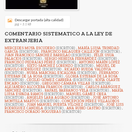
Descargar portada (alta calidad)
jpg ~ 3.1 kB
COMENTARIO SISTEMATICO A LA LEY DE
EXTRANJERIA
MERCEDES MOYA ESCUDERO
(ESCRITOR) ,
MARÍA LUISA TRINIDAD
GARCÍA
(ESCRITOR) ,
FRANCISCO BALAGUER CALLEJÓN
(ESCRITOR) ,
JUAN FRANCISCO SÁNCHEZ BARRILAO
(ESCRITOR) ,
FÉLIX USUA
PALACIOS
(ESCRITOR) ,
SERGIO HEREDIA FERNÁNDEZ
(ESCRITOR) ,
FRANCISCO PEDRAJAS PÉREZ
(ESCRITOR) ,
ANTONIO MARÍN LÓPEZ
(ESCRITOR) ,
SIXTO SÁNCHEZ LORENZO
(ESCRITOR) ,
MIGUEL DE
ANGULO RODRÍGUEZ
(ESCRITOR) ,
RICARDO RUEDA VALDIVIA
(ESCRITOR) ,
NURIA MARCHAL ESCALONA
(ESCRITOR) ,
FERNANDO
ESTEBAN DE LA ROSA
(ESCRITOR) ,
GLORIA ESTEBAN DE LA ROSA
(ESCRITOR) ,
CECILIO GÓMEZ CABRERA
(ESCRITOR) ,
SOFÍA OLARTE
ENCABO
(ESCRITOR) ,
GREGORIO CÁMARA VILLAR
(ESCRITOR) ,
ALEJANDRO ALCOCEBA FRANCOS
(ESCRITOR) ,
CARLOS ARÁNGUEZ
SÁNCHEZ
(ESCRITOR) ,
RAFAEL BARRANCO VELA
(ESCRITOR) ,
MARÍA
LUISA ESPADA RAMOS
(ESCRITOR) ,
MANUEL GÁMEZ OREA
(ESCRITOR) ,
ÁNGELES LARA AGUADO
(ESCRITOR) ,
JOSÉ ANTONIO
MONTILLA MARTOS
(ESCRITOR) ,
CONCEPCIÓN PÉREZ VILLALOBOS
(ESCRITOR) ,
JUAN MANUEL PUERTA VÍLCHEZ
(ESCRITOR) ,
JOSÉ LUIS
RODRÍGUEZ CANDELA
(ESCRITOR) ,
ANA RUBIO CASTRO
(ESCRITOR) ,
FRANCISCO DORADO NOGUERAS
(ESCRITOR)