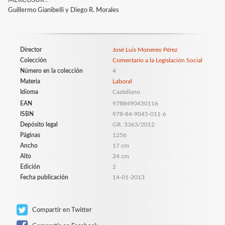
MERCOSUR .
Guillermo Gianibelli y Diego R. Morales
Director
José Luis Monereo Pérez
Colección
Comentario a la Legislación Social
Número en la colección
4
Materia
Laboral
Idioma
Castellano
EAN
9788490450116
ISBN
978-84-9045-011-6
Depósito legal
GR. 3363/2012
Páginas
1256
Ancho
17 cm
Alto
24 cm
Edición
2
Fecha publicación
14-01-2013
Compartir en Twitter