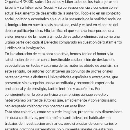
Orgánica 4/2000, sobre Derechos y Libertades de los Extranjeros en
España y su Integración Social, y su correspondencia y conexión con el
actual Reglamento de desarrollo de la anterior. Todo ello en un contexto
social, político y económico en el que la presencia de la realidad social de
la inmigración en nuestro país ha estado, está y estará en el centro del
debate político-jurídico. Ello justifica el que se haya incorporado una
visión general de la materia a modo de estudio preliminar, así como una
última parte dedicada al Derecho comparado en cuestión de tratamiento
jurídico de la inmigración.
En la elaboración de esta obra colectiva, hemos tenido el honor y la
satisfacción de contar con la inestimable colaboración de destacados
especialistas en todas y cada una de las materias objeto de análisis. En
este sentido, los autores constituyen un conjunto de profesionales
pertenecientes a distintas Universidades españolas y extranjeras, que
presentan sin excepción una ya acreditada y reconocida experiencia
profesional y de prestigio, tanto científico y académico. Por
consiguiente, en la obra participa un amplísimo aunque selecto y
heterogéneo plantel de autores que, amablemente y con entusiasmo,
han aceptado colaborar con nosotros en este libro.
Esta obra colectiva, como se puede imaginar, presenta unas dimensiones
sin duda cualitativas, pero también cuantitativas, no habituales en
trabajos de investigación ordinarios, pero sí propias de comentarios o
estudios prácticos sistemáticos no puramente lineales de este tipo