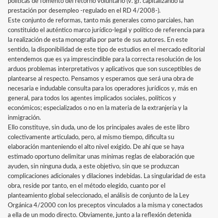
políticas de fomento del retorno voluntario (v. gr. capitalizando la
prestación por desempleo -regulado en el RD 4/2008-).
Este conjunto de reformas, tanto más generales como parciales, han
constituido el auténtico marco jurídico-legal y político de referencia para
la realización de esta monografía por parte de sus autores. En este
sentido, la disponibilidad de este tipo de estudios en el mercado editorial
entendemos que es ya imprescindible para la correcta resolución de los
arduos problemas interpretativos y aplicativos que son susceptibles de
plantearse al respecto. Pensamos y esperamos que será una obra de
necesaria e indudable consulta para los operadores jurídicos y, más en
general, para todos los agentes implicados sociales, políticos y
económicos; especializados o no en la materia de la extranjería y la
inmigración.
Ello constituye, sin duda, uno de los principales avales de este libro
colectivamente articulado, pero, al mismo tiempo, dificulta su
elaboración manteniendo el alto nivel exigido. De ahí que se haya
estimado oportuno delimitar unas mínimas reglas de elaboración que
ayuden, sin ninguna duda, a este objetivo, sin que se produzcan
complicaciones adicionales y dilaciones indebidas. La singularidad de esta
obra, reside por tanto, en el método elegido, cuanto por el
planteamiento global seleccionado, el análisis de conjunto de la Ley
Orgánica 4/2000 con los preceptos vinculados a la misma y conectados
a ella de un modo directo. Obviamente, junto a la reflexión detenida