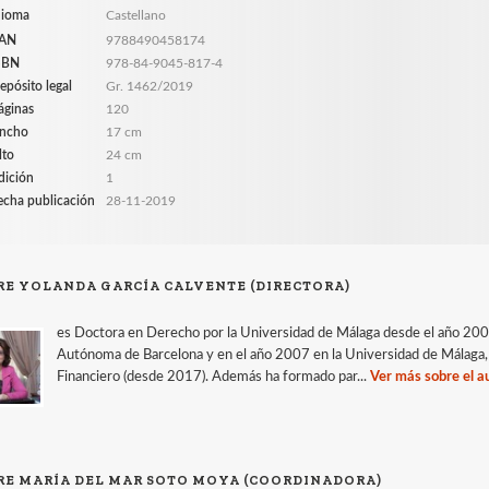
dioma
Castellano
AN
9788490458174
SBN
978-84-9045-817-4
epósito legal
Gr. 1462/2019
áginas
120
ncho
17 cm
lto
24 cm
dición
1
echa publicación
28-11-2019
RE YOLANDA GARCÍA CALVENTE (DIRECTORA)
es Doctora en Derecho por la Universidad de Málaga desde el año 2001
Autónoma de Barcelona y en el año 2007 en la Universidad de Málaga,
Financiero (desde 2017). Además ha formado par...
Ver más sobre el a
RE MARÍA DEL MAR SOTO MOYA (COORDINADORA)