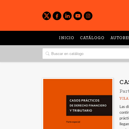
INICIO
CATÁLOGO
AUTORE
CA
Part
YOLA
Las di
conti
práct
llegan