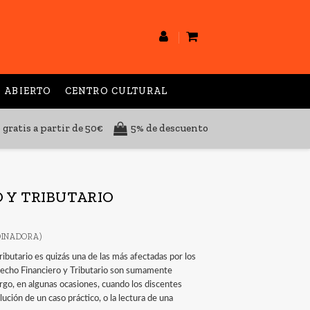
 ABIERTO
CENTRO CULTURAL
 gratis a partir de 50€
5% de descuento
 Y TRIBUTARIO
INADORA)
Tributario es quizás una de las más afectadas por los
erecho Financiero y Tributario son sumamente
argo, en algunas ocasiones, cuando los discentes
ución de un caso práctico, o la lectura de una