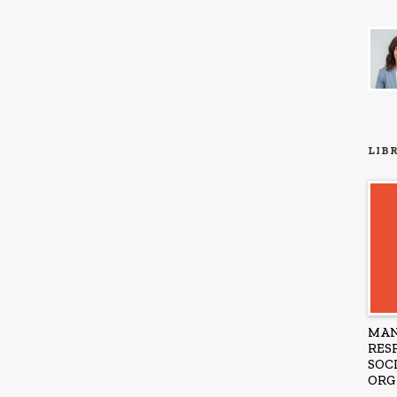
LIB
MAN
RES
SOC
ORG