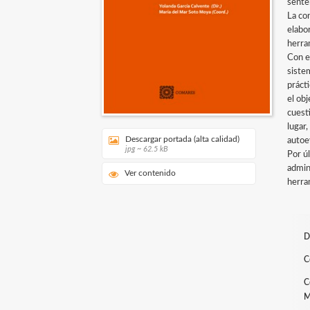
sente
La co
elabo
herra
Con e
sistem
práct
el ob
cuesti
lugar,
Descargar portada (alta calidad)
autoe
jpg ~ 62.5 kB
Por ú
admini
Ver contenido
herra
D
C
C
M