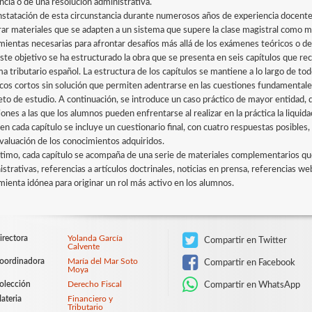
ncia o de una resolución administrativa.
nstatación de esta circunstancia durante numerosos años de experiencia docente 
rar materiales que se adapten a un sistema que supere la clase magistral como me
mientas necesarias para afrontar desafíos más allá de los exámenes teóricos o del
ste objetivo se ha estructurado la obra que se presenta en seis capítulos que re
a tributario español. La estructura de los capítulos se mantiene a lo largo de tod
icos cortos sin solución que permiten adentrarse en las cuestiones fundamentale
jeto de estudio. A continuación, se introduce un caso práctico de mayor entidad, 
ones a las que los alumnos pueden enfrentarse al realizar en la práctica la liquid
 en cada capítulo se incluye un cuestionario final, con cuatro respuestas posibles
valuación de los conocimientos adquiridos.
ltimo, cada capítulo se acompaña de una serie de materiales complementarios que
strativas, referencias a artículos doctrinales, noticias en prensa, referencias w
mienta idónea para originar un rol más activo en los alumnos.
irectora
Yolanda García
Compartir en Twitter
Calvente
oordinadora
María del Mar Soto
Compartir en Facebook
Moya
olección
Derecho Fiscal
Compartir en WhatsApp
ateria
Financiero y
Tributario