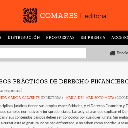
S
DISTRIBUCIÓN
PROPUESTAS
EN PRENSA
ACCESO
Envío
SOS PRÁCTICOS DE DERECHO FINANCIERO
e especial
NDA GARCÍA CALVENTE
(DIRECTORA) ,
MARÍA DEL MAR SOTO MOYA
(COORD
sciplinas jurídicas tienen sus propias especificidades, y el Derecho Financiero y 
nuos cambios normativos y jurisprudenciales. Las asignaturas que explican el D
icas y sus contenidos básicos deben ser conocidos por cualquier jurista. Sin emb
 a cursar esta asignatura, no se han enfrentado, o no saben cómo abordar, la resol