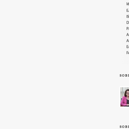
I
E
I
D
P
A
A
E
F
SOB
SOB