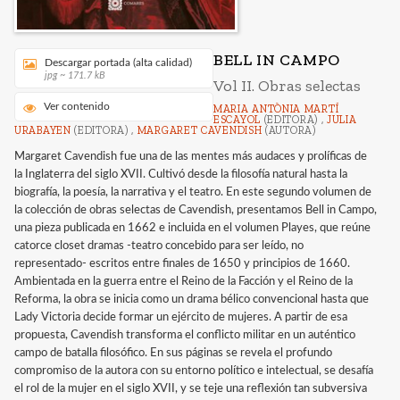
BELL IN CAMPO
Descargar portada (alta calidad)
jpg ~ 171.7 kB
Vol II. Obras selectas
Ver contenido
MARIA ANTÒNIA MARTÍ
ESCAYOL
(EDITORA) ,
JULIA
URABAYEN
(EDITORA) ,
MARGARET CAVENDISH
(AUTORA)
Margaret Cavendish fue una de las mentes más audaces y prolíficas de
la Inglaterra del siglo XVII. Cultivó desde la filosofía natural hasta la
biografía, la poesía, la narrativa y el teatro. En este segundo volumen de
la colección de obras selectas de Cavendish, presentamos Bell in Campo,
una pieza publicada en 1662 e incluida en el volumen Playes, que reúne
catorce closet dramas -teatro concebido para ser leído, no
representado- escritos entre finales de 1650 y principios de 1660.
Ambientada en la guerra entre el Reino de la Facción y el Reino de la
Reforma, la obra se inicia como un drama bélico convencional hasta que
Lady Victoria decide formar un ejército de mujeres. A partir de esa
propuesta, Cavendish transforma el conflicto militar en un auténtico
campo de batalla filosófico. En sus páginas se revela el profundo
compromiso de la autora con su entorno político e intelectual, se desafía
el rol de la mujer en el siglo XVII, y se teje una reflexión tan subversiva