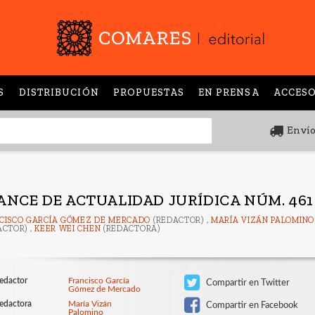
S
DISTRIBUCIÓN
PROPUESTAS
EN PRENSA
ACCESO
Envío
ANCE DE ACTUALIDAD JURÍDICA NÚM. 461
CISCO GARCÍA GÓMEZ DE MERCADO
(REDACTOR) ,
MARÍA VIZÁN PALOMINO
ACTOR) ,
KEER WEI CHEN
(REDACTORA)
edactor
Francisco García
Compartir en Twitter
Gómez de Mercado
edactora
María Vizán
Compartir en Facebook
Palomino