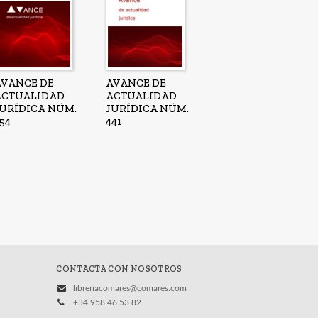
AVANCE DE
AVANCE DE
ACTUALIDAD
ACTUALIDAD
JURÍDICA NÚM.
JURÍDICA NÚM.
54
441
CONTACTA CON NOSOTROS
libreriacomares@comares.com
+34 958 46 53 82