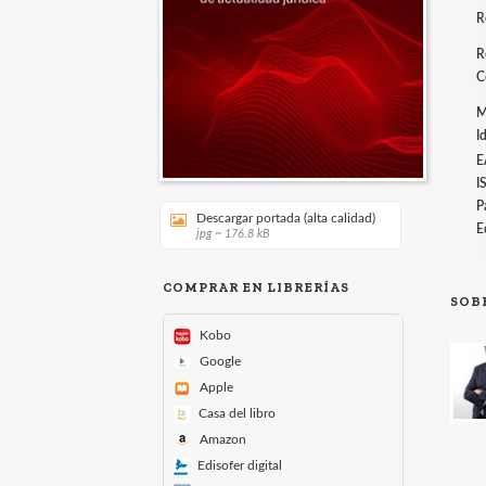
R
R
C
M
I
E
I
P
Descargar portada (alta calidad)
E
jpg ~ 176.8 kB
COMPRAR EN LIBRERÍAS
SOB
Kobo
Google
Apple
Casa del libro
Amazon
Edisofer digital