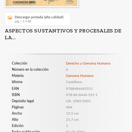
Descargar portada (alta calidad)
jpg ~ 3.4 kB
ASPECTOS SUSTANTIVOS Y PROCESALES DE
LA...
Colección
Derecho y Genoma Humano
Número en la colección
0
Materia
Genoma Humano
Idioma
Castellano
EAN
9788484443551
ISBN
978-84-8444-355-1
Depósito legal
GR. 1085/2001
Páginas
404
Ancho
15,5 cm
Alto
21,7 cm
Edición
1