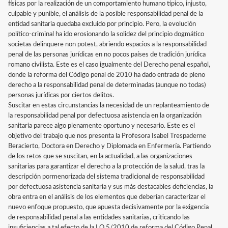
físicas por la realización de un comportamiento humano típico, injusto,
culpable y punible, el análisis de la posible responsabilidad penal de la
entidad sanitaria quedaba excluido por principio. Pero, la evolución
político-criminal ha ido erosionando la solidez del principio dogmático
societas delinquere non potest, abriendo espacios a la responsabilidad
penal de las personas jurídicas en no pocos países de tradición jurídica
romano civilista. Este es el caso igualmente del Derecho penal español,
donde la reforma del Código penal de 2010 ha dado entrada de pleno
derecho a la responsabilidad penal de determinadas (aunque no todas)
personas jurídicas por ciertos delitos.
Suscitar en estas circunstancias la necesidad de un replanteamiento de
la responsabilidad penal por defectuosa asistencia en la organización
sanitaria parece algo plenamente oportuno y necesario. Este es el
objetivo del trabajo que nos presenta la Profesora Isabel Trespaderne
Beracierto, Doctora en Derecho y Diplomada en Enfermería. Partiendo
de los retos que se suscitan, en la actualidad, a las organizaciones
sanitarias para garantizar el derecho a la protección de la salud, tras la
descripción pormenorizada del sistema tradicional de responsabilidad
por defectuosa asistencia sanitaria y sus más destacables deficiencias, la
obra entra en el análisis de los elementos que deberían caracterizar el
nuevo enfoque propuesto, que apuesta decisivamente por la exigencia
de responsabilidad penal a las entidades sanitarias, criticando las
insuficiencias a tal efecto de la LO 5/2010 de reforma del Código Penal.