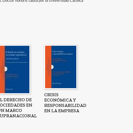
 Doctor honoris causa por la Universidad Católica
CRISIS
EL DERECHO DE
ECONÓMICA Y
SOCIEDADES EN
RESPONSABILIDAD
UN MARCO
EN LA EMPRESA
SUPRANACIONAL