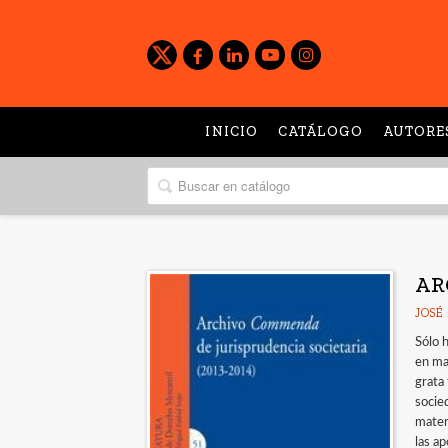
INICIO
CATÁLOGO
AUTORE
AR
JOSÉ
Sólo 
en ma
grata
socied
mater
las ap