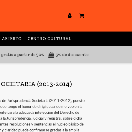
 ABIERTO
CENTRO CULTURAL
 gratis a partir de 50€
5% de descuento
CIETARIA (2013-2014)
vo de Jurisprudencia Societaria (2011-2012), puesto
 tengo el honor de dirigir, cuando me veo en la
ente para la adecuada intelección del Derecho de
 la Jurisprudencia, judicial y registral, sobre dicha
entes resoluciones y sentencias el núcleo básico de
r y claridad puede confirmarse gracias a la amplia