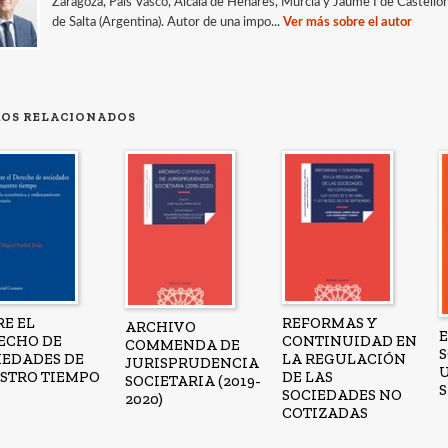
Zaragoza, País Vasco, Alcalá de Henares, Murcia y Jaume I de Castellón.
de Salta (Argentina). Autor de una impo...
Ver más sobre el autor
ROS RELACIONADOS
RE EL
REFORMAS Y
ARCHIVO
ECHO DE
CONTINUIDAD EN
COMMENDA DE
IEDADES DE
LA REGULACIÓN
JURISPRUDENCIA
STRO TIEMPO
DE LAS
SOCIETARIA (2019-
SOCIEDADES NO
2020)
COTIZADAS