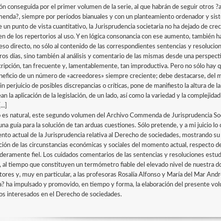
ión conseguida por el primer volumen de la serie, al que habrán de seguir otros 
nda?, siempre por períodos bianuales y con un planteamiento ordenador y sist
 un punto de vista cuantitativo, la Jurisprudencia societaria no ha dejado de 
n de los repertorios al uso. Y en lógica consonancia con ese aumento, también ha 
ceso directo, no sólo al contenido de las correspondientes sentencias y resolucio
ros días, sino también al análisis y comentario de las mismas desde una perspecti
cripción, tan frecuente y, lamentablemente, tan improductiva. Pero no sólo hay q
neficio de un número de «acreedores» siempre creciente; debe destacarse, del mi
in perjuicio de posibles discrepancias o críticas, pone de manifiesto la altura d
an la aplicación de la legislación, de un lado, así como la variedad y la complejidad
...]
es natural, este segundo volumen del Archivo Commenda de Jurisprudencia Socie
una guía para la solución de tan arduas cuestiones. Sólo pretende, y a mi juicio l
to actual de la Jurisprudencia relativa al Derecho de sociedades, mostrando su i
ción de las circunstancias económicas y sociales del momento actual, respecto de 
deramente fiel. Los cuidados comentarios de las sentencias y resoluciones estu
, al tiempo que constituyen un termómetro fiable del elevado nivel de nuestra doct
tores y, muy en particular, a las profesoras Rosalía Alfonso y María del Mar Andr
a? ha impulsado y promovido, en tiempo y forma, la elaboración del presente volu
s interesados en el Derecho de sociedades.