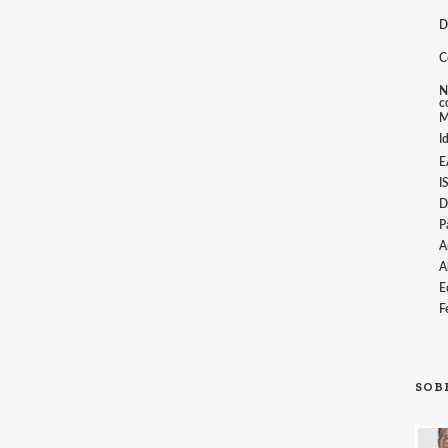
D
C
N
c
M
I
E
I
D
P
A
A
E
F
SOB