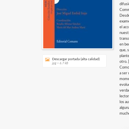
difus
Comme
Desde
exame
el ac
nuest
trans
en be
que, s
plante
Descargar portada (alta calidad)
otro. [
jpg ~ 6.7 kB
Como 
a ser 
momen
evolu
verda
lector
los au
algun
mucho