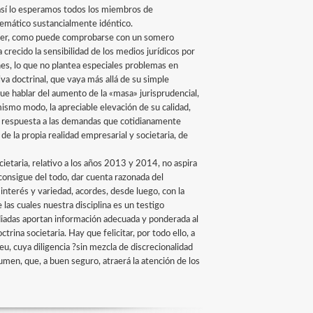
?así lo esperamos todos los miembros de
emático sustancialmente idéntico.
crecer, como puede comprobarse con un somero
crecido la sensibilidad de los medios jurídicos por
nes, lo que no plantea especiales problemas en
va doctrinal, que vaya más allá de su simple
ue hablar del aumento de la «masa» jurisprudencial,
smo modo, la apreciable elevación de su calidad,
e la respuesta a las demandas que cotidianamente
 de la propia realidad empresarial y societaria, de
taria, relativo a los años 2013 y 2014, no aspira
o consigue del todo, dar cuenta razonada del
nterés y variedad, acordes, desde luego, con la
las cuales nuestra disciplina es un testigo
diadas aportan información adecuada y ponderada al
rina societaria. Hay que felicitar, por todo ello, a
eu, cuya diligencia ?sin mezcla de discrecionalidad
men, que, a buen seguro, atraerá la atención de los