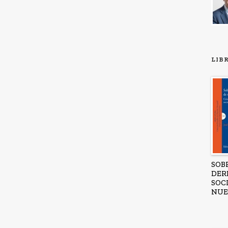
LIB
SOB
DER
SOC
NUE