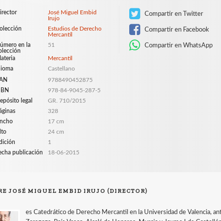
irector
José Miguel Embid
Compartir en Twitter
Irujo
olección
Estudios de Derecho
Compartir en Facebook
Mercantil
úmero en la
51
Compartir en WhatsApp
olección
ateria
Mercantil
dioma
Castellano
AN
9788490452875
SBN
978-84-9045-287-5
epósito legal
GR. 710/2015
áginas
328
ncho
17 cm
lto
24 cm
dición
1
echa publicación
18-06-2015
RE JOSÉ MIGUEL EMBID IRUJO (DIRECTOR)
es Catedrático de Derecho Mercantil en la Universidad de Valencia, a