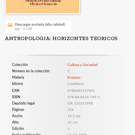
Descargar portada (alta calidad)
jpg ~ 2.2 kB
ANTROPOLOGIA: HORIZONTES TEORICOS
Colección
Cultura y Sociedad
Número en la colección
1
Materia
Ensayos
Idioma
Castellano
EAN
9788481517491
ISBN
978-84-8151-749-1
Depósito legal
GR. 1310/1998
Páginas
256
Ancho
14,5 cm
Alto
21 cm
Edición
1
Fecha publicación
01-01-1999