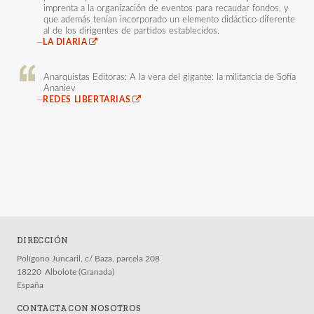
imprenta a la organización de eventos para recaudar fondos, y
que además tenían incorporado un elemento didáctico diferente
al de los dirigentes de partidos establecidos.
—
LA DIARIA
Anarquistas Editoras: A la vera del gigante: la militancia de Sofía
Ananiev
—
REDES LIBERTARIAS
DIRECCIÓN
Polígono Juncaril, c/ Baza, parcela 208
18220
Albolote (Granada)
España
CONTACTA CON NOSOTROS