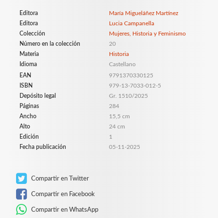
Editora
María Migueláñez Martínez
Editora
Lucia Campanella
Colección
Mujeres, Historia y Feminismo
Número en la colección
20
Materia
Historia
Idioma
Castellano
EAN
9791370330125
ISBN
979-13-7033-012-5
Depósito legal
Gr. 1510/2025
Páginas
284
Ancho
15,5 cm
Alto
24 cm
Edición
1
Fecha publicación
05-11-2025
Compartir en Twitter
Compartir en Facebook
Compartir en WhatsApp