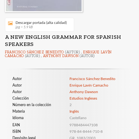
Descargar portada (alta calidad)
jpg ~ 5.9 kB
A NEW ENGLISH GRAMMAR FOR SPANISH
SPEAKERS
FRANCISCO SÁNCHEZ BENEDITO
(AUTOR) ,
ENRIQUE LAVÍN
CAMACHO
(AUTOR) ,
ANTHONY DAWSON
(AUTOR)
Autor
Francisco Sánchez Benedito
Autor
Enrique Lavín Camacho
Autor
Anthony Dawson
Colección
Estudios Ingleses
Número en la colección
2
Materia
Inglés
Idioma
Castellano
EAN
9788484447108
ISBN
978-84-8444-710-8
Depósito legal
GR. 1083/2003