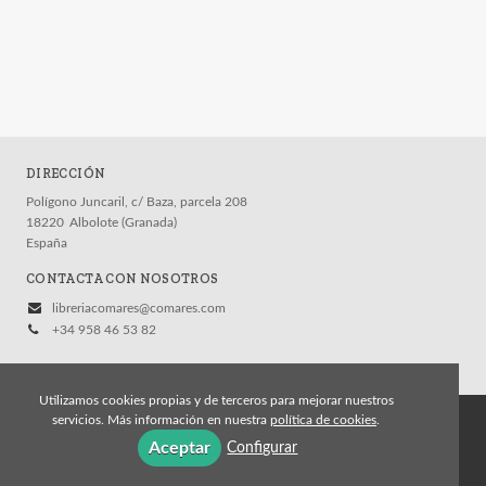
DIRECCIÓN
Polígono Juncaril, c/ Baza, parcela 208
18220
Albolote (Granada)
España
CONTACTA CON NOSOTROS
libreriacomares@comares.com
+34 958 46 53 82
Utilizamos cookies propias y de terceros para mejorar nuestros
servicios. Más información en nuestra
política de cookies
.
© 2026, Editorial Comares
Aceptar
Configurar
Aviso legal
Política de cookies
Política de privacidad
Condiciones Generales de Contratación
Contacto