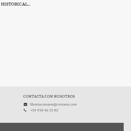
HISTORICAL...
CONTACTA CON NOSOTROS
libreriacomares@comares.com
+34 958 46 53 82