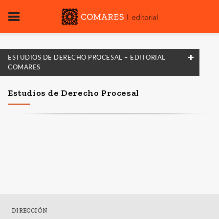
ESTUDIOS DE DERECHO PROCESAL – EDITORIAL
COMARES
FILTRADO POR:
Estudios de Derecho Procesal
Derecho
MATERIAS
Ciencias de la Vida
Procesal
Sociedad de la Información
Administrativo
DIRECCIÓN