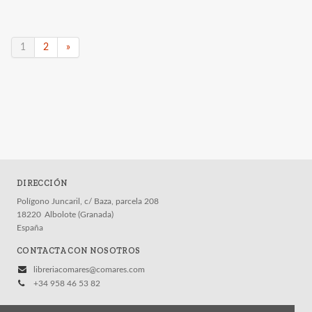
1
2
»
DIRECCIÓN
Polígono Juncaril, c/ Baza, parcela 208
18220
Albolote (Granada)
España
CONTACTA CON NOSOTROS
libreriacomares@comares.com
+34 958 46 53 82