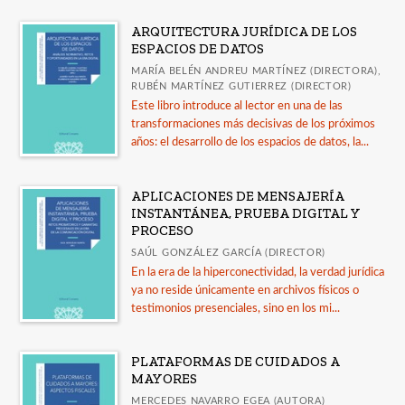
Ciencia Jurídica y Derecho Internacional
ARQUITECTURA JURÍDICA DE LOS
Comares * Arqueología
ESPACIOS DE DATOS
Comares * Arte
MARÍA BELÉN ANDREU MARTÍNEZ (DIRECTORA),
RUBÉN MARTÍNEZ GUTIERREZ (DIRECTOR)
Ver todas... (11)
Este libro introduce al lector en una de las
transformaciones más decisivas de los próximos
años: el desarrollo de los espacios de datos, la...
MATERIAS
Antropología
APLICACIONES DE MENSAJERÍA
INSTANTÁNEA, PRUEBA DIGITAL Y
Arqueología
PROCESO
+
Ciencias Sociales
SAÚL GONZÁLEZ GARCÍA (DIRECTOR)
En la era de la hiperconectividad, la verdad jurídica
Comunicación
ya no reside únicamente en archivos físicos o
Cultura
testimonios presenciales, sino en los mi...
+
Derecho
PLATAFORMAS DE CUIDADOS A
Derecho moderno
MAYORES
Derecho romano
MERCEDES NAVARRO EGEA (AUTORA)