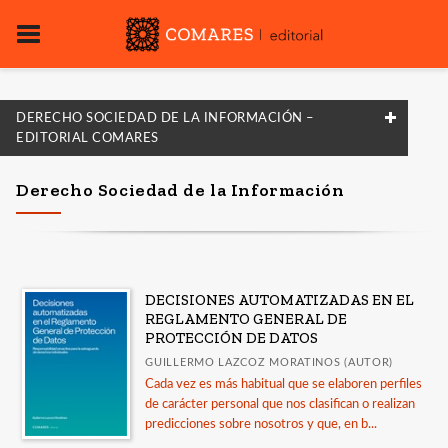
DERECHO SOCIEDAD DE LA INFORMACIÓN –
EDITORIAL COMARES
NUESTRAS COLECCIONES
Derecho Sociedad de la Información
Aisthesis. Estética y Teoría de las Artes
Almacén de Derecho
Análisis y Crítica Social
DECISIONES AUTOMATIZADAS EN EL
REGLAMENTO GENERAL DE
Andalucía Historia & Cultura
PROTECCIÓN DE DATOS
Avance de actualidad jurídica
GUILLERMO LAZCOZ MORATINOS (AUTOR)
Cada vez es más habitual que se elaboren perfiles
Avenzoar
de carácter personal que nos clasifican o realizan
Biografías Granadinas
predicciones sobre nosotros y que, en b...