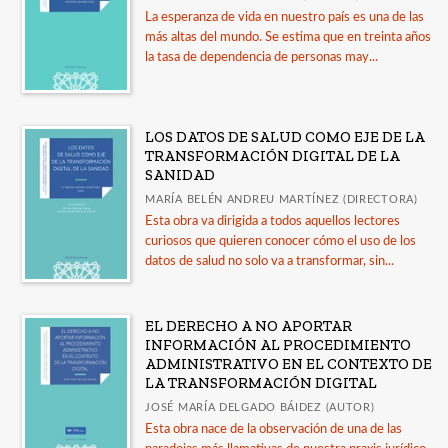
La esperanza de vida en nuestro país es una de las
+
Filosofía
más altas del mundo. Se estima que en treinta años
la tasa de dependencia de personas may...
Geografía
Ver todas... (11)
LOS DATOS DE SALUD COMO EJE DE LA
TRANSFORMACIÓN DIGITAL DE LA
CATÁLOGOS
SANIDAD
Guía de uso de la IA en la revisión por pares
MARÍA BELÉN ANDREU MARTÍNEZ (DIRECTORA)
Esta obra va dirigida a todos aquellos lectores
LORCA. Catálogo de publicaciones
curiosos que quieren conocer cómo el uso de los
datos de salud no solo va a transformar, sin...
Guía Comares sobre uso de inteligencia artificial
en las publicaciones académicas
Catálogo a diciembre 2025
EL DERECHO A NO APORTAR
INFORMACIÓN AL PROCEDIMIENTO
Publicados en 2025
ADMINISTRATIVO EN EL CONTEXTO DE
LA TRANSFORMACIÓN DIGITAL
Ver todos... (15)
JOSÉ MARÍA DELGADO BÁIDEZ (AUTOR)
Esta obra nace de la observación de una de las