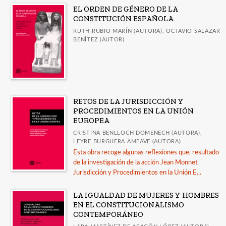
EL ORDEN DE GÉNERO DE LA
Comares * Arqueología
CONSTITUCIÓN ESPAÑOLA
Comares * Arte
RUTH RUBIO MARÍN (AUTORA), OCTAVIO SALAZAR
BENÍTEZ (AUTOR)
Ver todas... (11)
MATERIAS
Antropología
RETOS DE LA JURISDICCIÓN Y
PROCEDIMIENTOS EN LA UNIÓN
Arqueología
EUROPEA
+
Ciencias Sociales
CRISTINA BENLLOCH DOMENECH (AUTORA),
LEYRE BURGUERA AMEAVE (AUTORA)
Comunicación
Esta obra recoge algunas reflexiones que, resultado
Cultura
de la investigación de la acción Jean Monnet
Jurisdicción y Procedimientos en la Unión E...
+
Derecho
LA IGUALDAD DE MUJERES Y HOMBRES
Derecho moderno
EN EL CONSTITUCIONALISMO
Derecho romano
CONTEMPORÁNEO