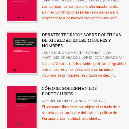
LARA MARTÍNEZ DE ARAGÓN LÓPEZ (AUTORA)
+
Filosofía
Los tiempos han cambiado y, afortunadamente,
Geografía
algunas Constituciones no han sido ajenas a ello,
adaptándose a los nuevos requerimientos polít...
Ver todas... (11)
DEBATES TEÓRICOS SOBRE POLÍTICAS
DE IGUALDAD ENTRE MUJERES Y
CATÁLOGOS
HOMBRES
Guía de uso de la IA en la revisión por pares
LAURA NUÑO GÓMEZ (DIRECTORA), LARA
MARTÍNEZ DE ARAGÓN LÓPEZ (COORDINADORA)
LORCA. Catálogo de publicaciones
La obra Debates teóricos sobre políticas de igualdad
Guía Comares sobre uso de inteligencia artificial
entre mujeres y hombres reúne en un único
en las publicaciones académicas
volumen los principales resultados de diez in...
Catálogo a diciembre 2025
CÓMO SE GOBIERNAN LOS
PORTUGUESES
Publicados en 2025
GABRIEL MORENO GONZÁLEZ (AUTOR)
Ver todos... (15)
El presente libro tiene por objeto el estudio de la
historia constitucional y del sistema político de
Portugal y, por finalidad, tres objeti...