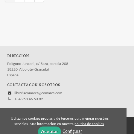
DIRECCIÓN
Polígono Juncaril, c/ Baza, parcela 208
18220
Albolote (Granada)
España
CONTACTA CON NOSOTROS
libreriacomares@comares.com
+34 958 46 53 82
Utilizamos cookies propias y de terceros para mejorar nuestros
servicios. Más información en nuestra
política de cookies
.
© 2026, Editorial Comares
Aceptar
Configurar
Aviso legal
Política de cookies
Política de privacidad