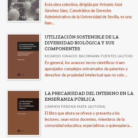
+
Filosofía
Esta obra colectiva, dirigida por Antonio José
Sánchez Sáez, Catedrático de Derecho
Geografía
Administrativo de la Universidad de Sevilla, es una
Ver todas... (11)
llam...
UTILIZACIÓN SOSTENIBLE DE LA
DIVERSIDAD BIOLÓGICA Y SUS
CATÁLOGOS
COMPONENTES
Guía de uso de la IA en la revisión por pares
RICARDO IGNACIO BACHMANN FUENTES (AUTOR)
En general, los avances tecno-científicos traen
LORCA. Catálogo de publicaciones
aparejados complejos entramados de patentes y
Guía Comares sobre uso de inteligencia artificial
derechos de propiedad intelectual que no solo ...
en las publicaciones académicas
Catálogo a diciembre 2025
LA PRECARIEDAD DEL INTERINO EN LA
ENSEÑANZA PÚBLICA
Publicados en 2025
CARMEN PERONA MATA (AUTORA)
Ver todos... (15)
El libro que ahora se ofrece y presenta a los
lectores, sean estos docentes, miembros de la
comunidad educativa, especialistas o quienquiera...