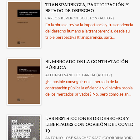
TRANSPARENCIA, PARTICIPACIÓN Y
Comares * Arqueología
ESTADO DE DERECHO
Comares * Arte
CARLOS REVERÓN BOULTON (AUTOR)
En la obra se revisa la importancia y trascendencia
Ver todas... (11)
del derecho humano a la transparencia, desde su
triple perspectiva (transparencia, parti...
MATERIAS
Antropología
EL MERCADO DE LA CONTRATACIÓN
PÚBLICA
Arqueología
ALFONSO SÁNCHEZ GARCÍA (AUTOR)
+
Ciencias Sociales
¿Es posible conseguir en el mercado de la
contratación pública la eficiencia y dinámica propia
Comunicación
de los mercados privados? No, pero como se an...
Cultura
+
Derecho
LAS RESTRICCIONES DE DERECHOS Y
Derecho moderno
LIBERTADES CON OCASIÓN DEL COVID-
19
Derecho romano
ANTONIO JOSÉ SÁNCHEZ SÁEZ (COORDINADOR)