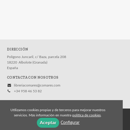
DIRECCIÓN
Polígono Juncaril, c/ Baza, parcela 208
18220
Albolote (Granada)
España
CONTACTA CON NOSOTROS
libreriacomares@comares.com
+34 958 46 53 82
Utilizamos cookies propias y de terceros para mejorar nuestros
servicios. Más información en nuestra
política de cookies
.
© 2026, Editorial Comares
Aceptar
Configurar
Aviso legal
Política de cookies
Política de privacidad