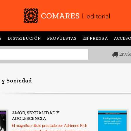
S
DISTRIBUCIÓN
PROPUESTAS
EN PRENSA
ACCESO
Envío
 y Sociedad
AMOR, SEXUALIDAD Y
ADOLESCENCIA
El magnífico título prestado por Adrienne Rich