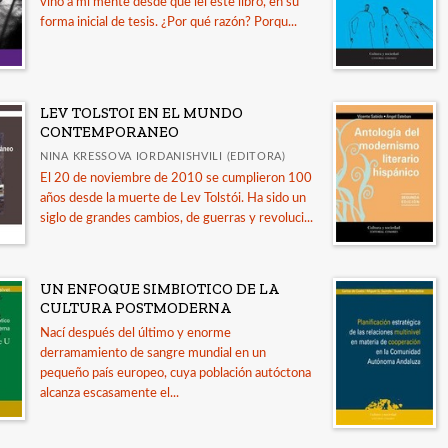
vino a mi mente desde que leí este libro, en su
forma inicial de tesis. ¿Por qué razón? Porqu...
LEV TOLSTOI EN EL MUNDO
CONTEMPORANEO
NINA KRESSOVA IORDANISHVILI (EDITORA)
El 20 de noviembre de 2010 se cumplieron 100
años desde la muerte de Lev Tolstói. Ha sido un
siglo de grandes cambios, de guerras y revoluci...
UN ENFOQUE SIMBIOTICO DE LA
CULTURA POSTMODERNA
Nací después del último y enorme
derramamiento de sangre mundial en un
pequeño país europeo, cuya población autóctona
alcanza escasamente el...