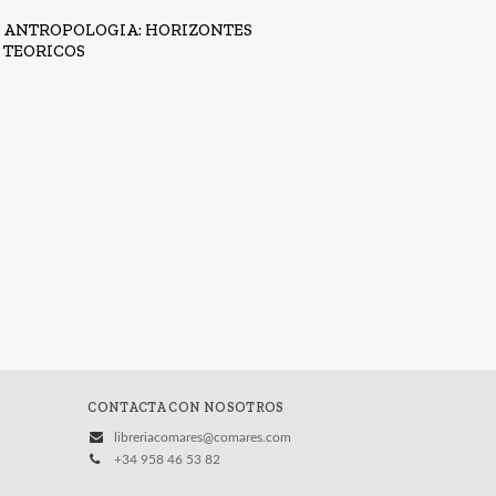
ANTROPOLOGIA: HORIZONTES
TEORICOS
CONTACTA CON NOSOTROS
libreriacomares@comares.com
+34 958 46 53 82