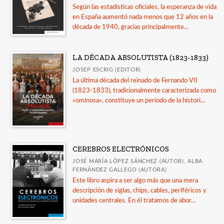
+
Filosofía
Según las estadísticas oficiales, la esperanza de vida
en España aumentó nada menos que 12 años en la
Geografía
década de 1940, gracias principalmente...
Ver todas... (11)
LA DÉCADA ABSOLUTISTA (1823-1833)
CATÁLOGOS
JOSEP ESCRIG (EDITOR)
La última década del reinado de Fernando VII
Guía de uso de la IA en la revisión por pares
(1823-1833), tradicionalmente caracterizada como
«ominosa», constituye un periodo de la histori...
LORCA. Catálogo de publicaciones
Guía Comares sobre uso de inteligencia artificial
en las publicaciones académicas
Catálogo a diciembre 2025
CEREBROS ELECTRÓNICOS
JOSÉ MARÍA LÓPEZ SÁNCHEZ (AUTOR), ALBA
Publicados en 2025
FERNÁNDEZ GALLEGO (AUTORA)
Ver todos... (15)
Este libro aspira a ser algo más que una mera
descripción de siglas, chips, cables, periféricos y
unidades centrales. En él tratamos de abor...