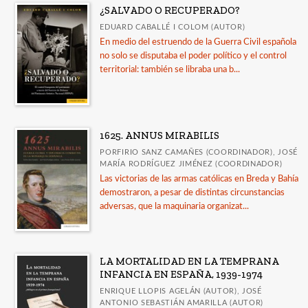
¿SALVADO O RECUPERADO?
Comares * Arqueología
EDUARD CABALLÉ I COLOM (AUTOR)
Comares * Arte
En medio del estruendo de la Guerra Civil española
no solo se disputaba el poder político y el control
Ver todas... (11)
territorial: también se libraba una b...
MATERIAS
Antropología
1625. ANNUS MIRABILIS
Arqueología
PORFIRIO SANZ CAMAÑES (COORDINADOR), JOSÉ
MARÍA RODRÍGUEZ JIMÉNEZ (COORDINADOR)
+
Ciencias Sociales
Las victorias de las armas católicas en Breda y Bahía
demostraron, a pesar de distintas circunstancias
Comunicación
adversas, que la maquinaria organizat...
Cultura
+
Derecho
LA MORTALIDAD EN LA TEMPRANA
Derecho moderno
INFANCIA EN ESPAÑA, 1939-1974
Derecho romano
ENRIQUE LLOPIS AGELÁN (AUTOR), JOSÉ
ANTONIO SEBASTIÁN AMARILLA (AUTOR)