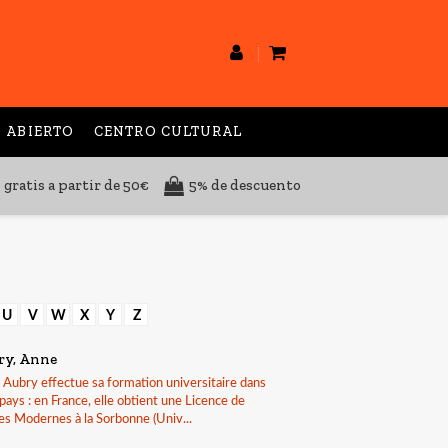
 ABIERTO
CENTRO CULTURAL
 gratis a partir de 50€
5% de descuento
U
V
W
X
Y
Z
ry, Anne
Aubry effectue sa formation universitaire dans
 pays : en France, elle obtient une Licence de
es Modernes à la Sorbonne (Univ...