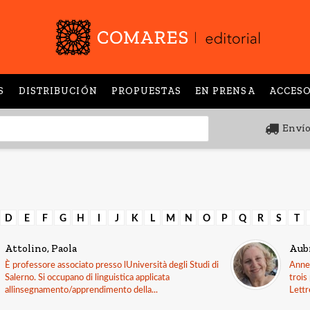
S
DISTRIBUCIÓN
PROPUESTAS
EN PRENSA
ACCESO
Envío
D
E
F
G
H
I
J
K
L
M
N
O
P
Q
R
S
T
Attolino, Paola
Aub
È professore associato presso lUniversità degli Studi di
Anne 
Salerno. Si occupano di linguistica applicata
trois
allinsegnamento/apprendimento della...
Lettr