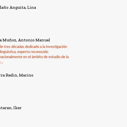
daño Anguita, Lina
la Muñoz, Antonio Manuel
e tres décadas dedicado a la investigación
lingüística, experto reconocido
nacionalmente en el ámbito de estudio de la
...
ra Redin, Marino
taran, Iker