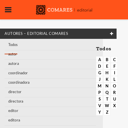
AUTORES – EDITORIAL COMARES
Todos
Todos
autor
A
B
C
autora
D
E
F
G
H
I
coordinador
J
K
L
coordinadora
M
N
O
director
P
Q
R
S
T
U
directora
V
W
X
editor
Y
Z
editora